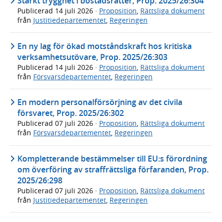
Stärkt trygghet i bostadsrätter, Prop. 2025/26:304
Publicerad
14 juli 2026
·
Proposition
,
Rättsliga dokument
från
Justitiedepartementet
,
Regeringen
En ny lag för ökad motståndskraft hos kritiska
verksamhetsutövare, Prop. 2025/26:303
Publicerad
14 juli 2026
·
Proposition
,
Rättsliga dokument
från
Försvarsdepartementet
,
Regeringen
En modern personalförsörjning av det civila
försvaret, Prop. 2025/26:302
Publicerad
07 juli 2026
·
Proposition
,
Rättsliga dokument
från
Försvarsdepartementet
,
Regeringen
Kompletterande bestämmelser till EU:s förordning
om överföring av straffrättsliga förfaranden, Prop.
2025/26:298
Publicerad
07 juli 2026
·
Proposition
,
Rättsliga dokument
från
Justitiedepartementet
,
Regeringen