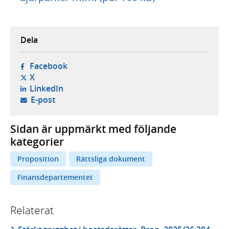
Dela
- öppnas i ny flik, extern webbplats,
Facebook
- öppnas i ny flik, extern webbplats,
X
- öppnas i ny flik, extern webbplats,
LinkedIn
- öppnar din e-postklient,
E-post
Sidan är uppmärkt med följande
kategorier
Proposition
Rättsliga dokument
Finansdepartementet
Relaterat