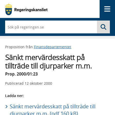
Me
När
Sö
du
börjar
skriva
så
Proposition från
Finansdepartementet
framträder
en
Sänkt mervärdesskatt på
lista
med
tillträde till djurparker m.m.
sökförslag
Prop. 2000/01:23
Publicerad
12 oktober 2000
Ladda ner:
Sänkt mervärdesskatt på tillträde till
djurparker m.m. (pdf 160 kB)