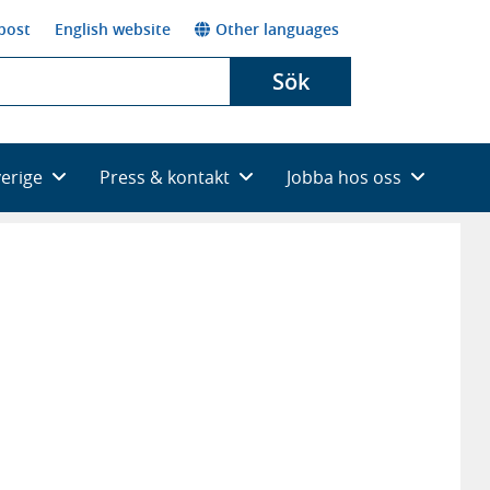
post
English website
Other languages
Sök
verige
Press & kontakt
Jobba hos oss