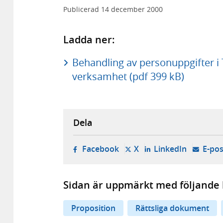
Publicerad
14 december 2000
Ladda ner:
Behandling av personuppgifter i
verksamhet (pdf 399 kB)
Dela
- öppnas i ny flik, extern w
- öppnas i ny flik, ext
- öppnas i
Facebook
X
LinkedIn
E-pos
Sidan är uppmärkt med följande 
Proposition
Rättsliga dokument