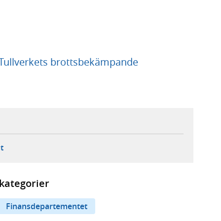
 Tullverkets brottsbekämpande
ebbplats,
ern webbplats,
 ny flik, extern webbplats,
- öppnar din e-postklient,
t
kategorier
Finansdepartementet