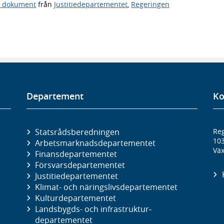
a dokument
från
Justitiedepartementet
,
Regeringen
Departement
Ko
Statsrådsberedningen
Reg
10
Arbetsmarknads­departementet
Väx
Finans­departementet
Försvars­departementet
Justitie­departementet
Klimat- och näringslivs­departementet
Kultur­departementet
Landsbygds- och infrastruktur­
departementet