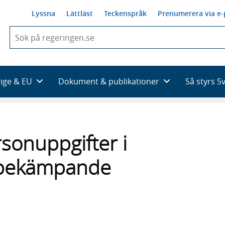
Lyssna
Lättläst
Teckenspråk
Prenumerera via e-
När
du
börjar
skriva
så
rige & EU
Dokument & publikationer
Så styrs S
framträder
en
lista
med
sökförslag
sonuppgifter i
tsbekämpande