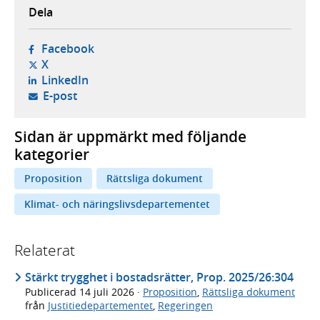
Dela
- öppnas i ny flik, extern webbplats,
Facebook
- öppnas i ny flik, extern webbplats,
X
- öppnas i ny flik, extern webbplats,
LinkedIn
- öppnar din e-postklient,
E-post
Sidan är uppmärkt med följande
kategorier
Proposition
Rättsliga dokument
Klimat- och näringslivsdepartementet
Relaterat
Stärkt trygghet i bostadsrätter, Prop. 2025/26:304
Publicerad
14 juli 2026
·
Proposition
,
Rättsliga dokument
från
Justitiedepartementet
,
Regeringen