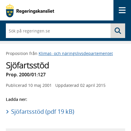
Me
När
Sö
du
börjar
skriva
så
Proposition från
Klimat- och näringslivsdepartementet
framträder
en
Sjöfartsstöd
lista
med
Prop. 2000/01:127
sökförslag
Publicerad
10 maj 2001
Uppdaterad
02 april 2015
Ladda ner:
Sjöfartsstöd (pdf 19 kB)