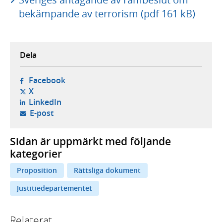
bekämpande av terrorism (pdf 161 kB)
Dela
- öppnas i ny flik, extern webbplats,
Facebook
- öppnas i ny flik, extern webbplats,
X
- öppnas i ny flik, extern webbplats,
LinkedIn
- öppnar din e-postklient,
E-post
Sidan är uppmärkt med följande
kategorier
Proposition
Rättsliga dokument
Justitiedepartementet
Relaterat