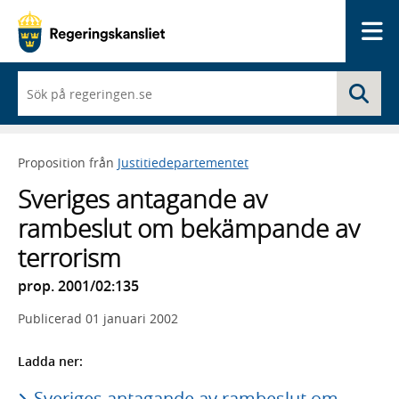
Me
När
Sö
du
börjar
skriva
så
Proposition från
Justitiedepartementet
framträder
en
Sveriges antagande av
lista
med
rambeslut om bekämpande av
sökförslag
terrorism
prop. 2001/02:135
Publicerad
01 januari 2002
Ladda ner:
Sveriges antagande av rambeslut om