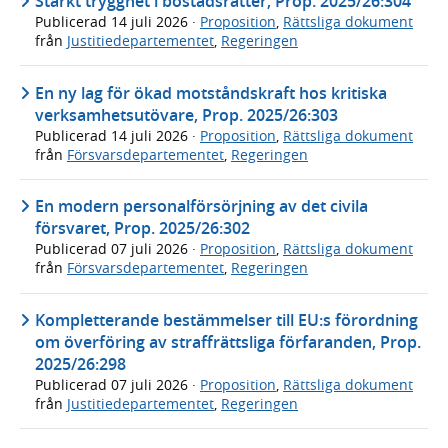
Stärkt trygghet i bostadsrätter, Prop. 2025/26:304
Publicerad
14 juli 2026
·
Proposition
,
Rättsliga dokument
från
Justitiedepartementet
,
Regeringen
En ny lag för ökad motståndskraft hos kritiska
verksamhetsutövare, Prop. 2025/26:303
Publicerad
14 juli 2026
·
Proposition
,
Rättsliga dokument
från
Försvarsdepartementet
,
Regeringen
En modern personalförsörjning av det civila
försvaret, Prop. 2025/26:302
Publicerad
07 juli 2026
·
Proposition
,
Rättsliga dokument
från
Försvarsdepartementet
,
Regeringen
Kompletterande bestämmelser till EU:s förordning
om överföring av straffrättsliga förfaranden, Prop.
2025/26:298
Publicerad
07 juli 2026
·
Proposition
,
Rättsliga dokument
från
Justitiedepartementet
,
Regeringen