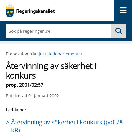
Me
När
Sö
du
börjar
skriva
så
Proposition från
Justitiedepartementet
framträder
en
Återvinning av säkerhet i
lista
med
konkurs
sökförslag
prop. 2001/02:57
Publicerad
01 januari 2002
Ladda ner:
Återvinning av säkerhet i konkurs (pdf 78
kB)