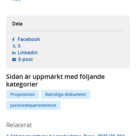
Dela
- öppnas i ny flik, extern webbplats,
Facebook
- öppnas i ny flik, extern webbplats,
X
- öppnas i ny flik, extern webbplats,
LinkedIn
- öppnar din e-postklient,
E-post
Sidan är uppmärkt med följande
kategorier
Proposition
Rättsliga dokument
Justitiedepartementet
Relaterat