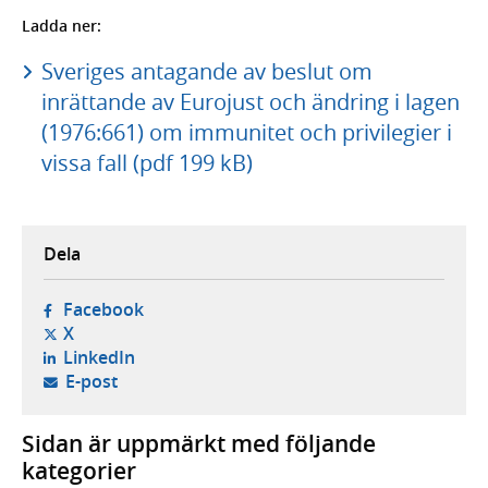
Ladda ner:
Sveriges antagande av beslut om
inrättande av Eurojust och ändring i lagen
(1976:661) om immunitet och privilegier i
vissa fall (pdf 199 kB)
Dela
- öppnas i ny flik, extern webbplats,
Facebook
- öppnas i ny flik, extern webbplats,
X
- öppnas i ny flik, extern webbplats,
LinkedIn
- öppnar din e-postklient,
E-post
Sidan är uppmärkt med följande
kategorier