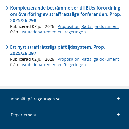
Kompletterande bestämmelser till EU:s förordning
om överföring av straffrättsliga förfaranden, Prop.
2025/26:298
Publicerad
07 juli 2026
·
Proposition
,
Rättsliga dokument
från
Justitiedepartementet
,
Regeringen
Ett nytt straffrättsligt påföljdssystem, Prop.
2025/26:297
Publicerad
02 juli 2026
·
Proposition
,
Rättsliga dokument
från
Justitiedepartementet
,
Regeringen
Innehåll på regeringen.se
Departement