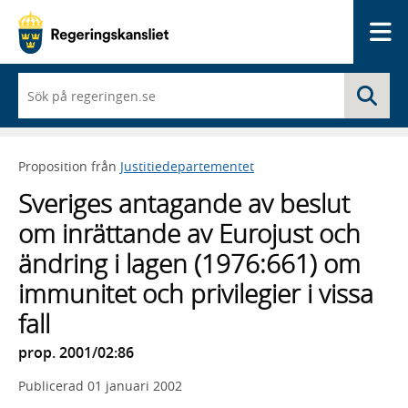
Me
När
Sö
du
börjar
skriva
så
Proposition från
Justitiedepartementet
framträder
en
Sveriges antagande av beslut
lista
med
om inrättande av Eurojust och
sökförslag
ändring i lagen (1976:661) om
immunitet och privilegier i vissa
fall
prop. 2001/02:86
Publicerad
01 januari 2002