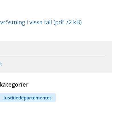
röstning i vissa fall (pdf 72 kB)
ebbplats,
ern webbplats,
 ny flik, extern webbplats,
- öppnar din e-postklient,
t
kategorier
Justitiedepartementet