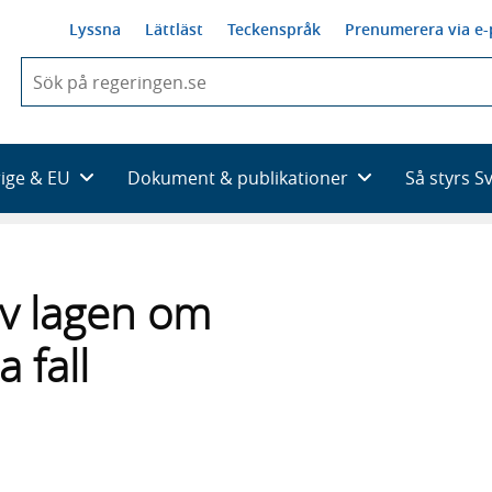
Lyssna
Lättläst
Teckenspråk
Prenumerera via e-
När
du
börjar
skriva
så
rige & EU
Dokument & publikationer
Så styrs S
framträder
en
lista
med
sökförslag
 av lagen om
a fall