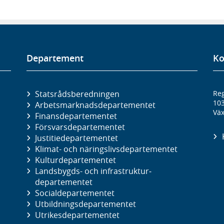
Departement
Ko
Statsrådsberedningen
Reg
10
Arbetsmarknads­departementet
Väx
Finans­departementet
Försvars­departementet
Justitie­departementet
Klimat- och näringslivs­departementet
Kultur­departementet
Landsbygds- och infrastruktur­
departementet
Social­departementet
Utbildnings­departementet
Utrikes­departementet