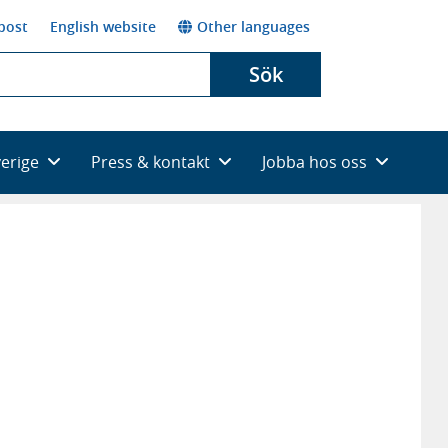
post
English website
Other languages
Sök
verige
Press & kontakt
Jobba hos oss