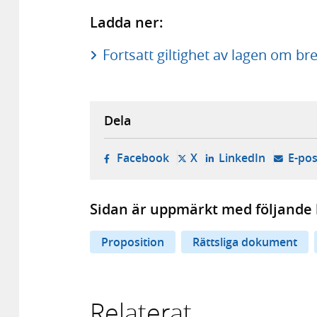
Ladda ner:
Fortsatt giltighet av lagen om brev
Dela
- öppnas i ny flik, extern w
- öppnas i ny flik, ext
- öppnas i
Facebook
X
LinkedIn
E-pos
Sidan är uppmärkt med följande 
Proposition
Rättsliga dokument
Relaterat