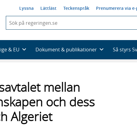
Lyssna
Lättläst
Teckenspråk
Prenumerera via e-
När
du
börjar
skriva
så
rige & EU
Dokument & publikationer
Så styrs S
framträder
en
lista
med
sökförslag
avtalet mellan
nskapen och dess
h Algeriet