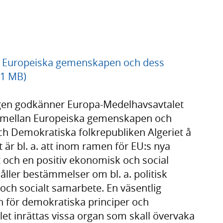
n Europeiska gemenskapen och dess
 1 MB)
dagen godkänner Europa-Medelhavsavtalet
g mellan Europeiska gemenskapen och
h Demokratiska folkrepubliken Algeriet å
 är bl. a. att inom ramen för EU:s nya
tet och en positiv ekonomisk och social
håller bestämmelser om bl. a. politisk
och socialt samarbete. En väsentlig
n för demokratiska principer och
et inrättas vissa organ som skall övervaka