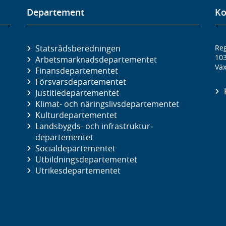
Departement
Ko
Statsrådsberedningen
Reg
10
Arbetsmarknads­departementet
Väx
Finans­departementet
Försvars­departementet
Justitie­departementet
Klimat- och näringslivs­departementet
Kultur­departementet
Landsbygds- och infrastruktur­
departementet
Social­departementet
Utbildnings­departementet
Utrikes­departementet