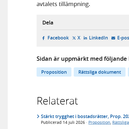
avtalets tillämpning.
Dela
- öppnas i ny flik, extern w
- öppnas i ny flik, ext
- öppnas i
Facebook
X
LinkedIn
E-pos
Sidan är uppmärkt med följande 
Proposition
Rättsliga dokument
Relaterat
Stärkt trygghet i bostadsrätter, Prop. 2
Publicerad
14 juli 2026
·
Proposition
,
Rättslig