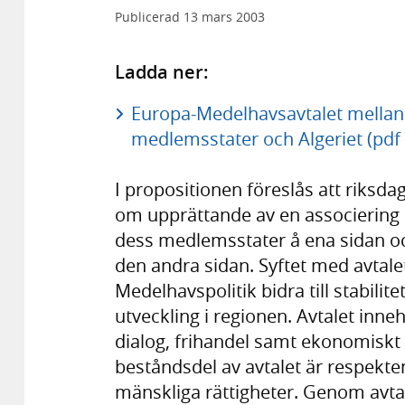
Publicerad
13 mars 2003
Ladda ner:
Europa-Medelhavsavtalet mella
medlemsstater och Algeriet (pdf
I propositionen föreslås att riks
om upprättande av en associerin
dess medlemsstater å ena sidan oc
den andra sidan. Syftet med avtalet
Medelhavspolitik bidra till stabili
utveckling i regionen. Avtalet inne
dialog, frihandel samt ekonomiskt 
beståndsdel av avtalet är respekte
mänskliga rättigheter. Genom avtal