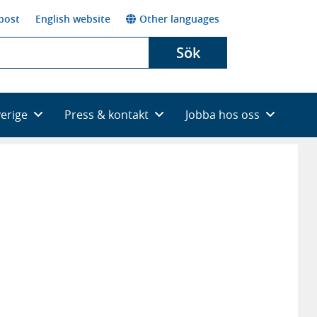
post
English website
Other languages
Sök
verige
Press & kontakt
Jobba hos oss