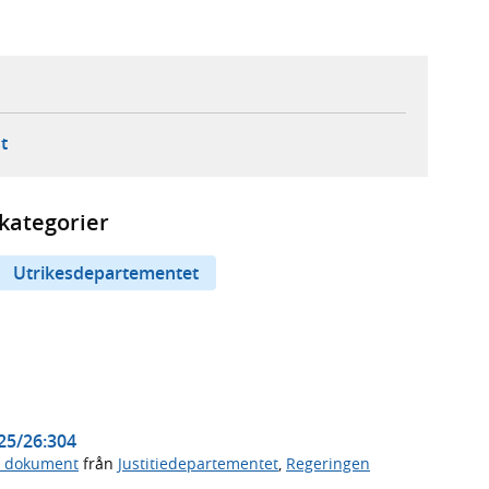
ebbplats,
ern webbplats,
 ny flik, extern webbplats,
- öppnar din e-postklient,
t
kategorier
Utrikesdepartementet
025/26:304
a dokument
från
Justitiedepartementet
,
Regeringen