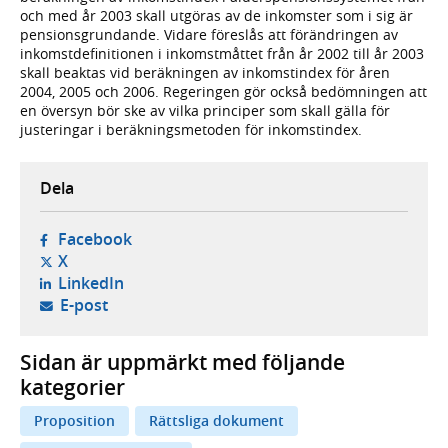
och med år 2003 skall utgöras av de inkomster som i sig är
pensionsgrundande. Vidare föreslås att förändringen av
inkomstdefinitionen i inkomstmåttet från år 2002 till år 2003
skall beaktas vid beräkningen av inkomstindex för åren
2004, 2005 och 2006. Regeringen gör också bedömningen att
en översyn bör ske av vilka principer som skall gälla för
justeringar i beräkningsmetoden för inkomstindex.
Dela
- öppnas i ny flik, extern webbplats,
Facebook
- öppnas i ny flik, extern webbplats,
X
- öppnas i ny flik, extern webbplats,
LinkedIn
- öppnar din e-postklient,
E-post
Sidan är uppmärkt med följande
kategorier
Proposition
Rättsliga dokument