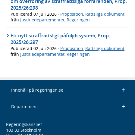
om överföring av straffrättsliga förfaranden, Prop.
2025/26:298
Publicerad
07 juli 2026
·
Proposition
,
Rättsliga dokument
från
Justitiedepartementet
,
Regeringen
Ett nytt straffrättsligt påföljdssystem, Prop.
2025/26:297
Publicerad
02 juli 2026
·
Proposition
,
Rättsliga dokument
från
Justitiedepartementet
,
Regeringen
Innehåll på regeringen.se
Departement
Regeringskansliet
103 33 Stockholm