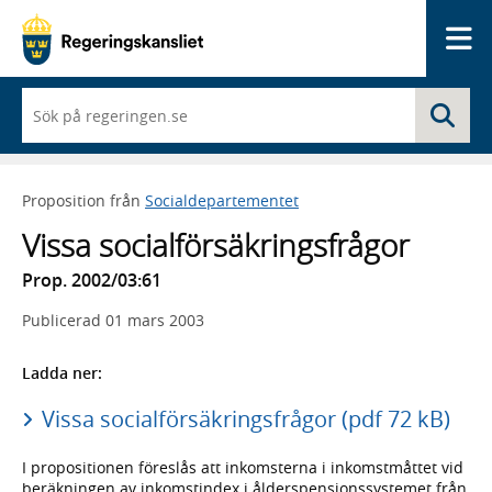
Me
När
Sö
du
börjar
skriva
så
Proposition från
Socialdepartementet
framträder
en
Vissa socialförsäkringsfrågor
lista
med
Prop. 2002/03:61
sökförslag
Publicerad
01 mars 2003
Ladda ner:
Vissa socialförsäkringsfrågor (pdf 72 kB)
I propositionen föreslås att inkomsterna i inkomstmåttet vid
beräkningen av inkomstindex i ålderspensionssystemet från