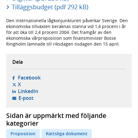
Tilläggsbudget (pdf 292 kB)
Den internationella lågkonjunkturen påverkar Sverige. Den
ekonomiska tillväxten beräknas stanna vid 1,4 procent i år
för att öka till 2,4 procent 2004. Det framgår av den
ekonomiska vårproposition som finansminister Bosse
Ringholm lämnade till riksdagen tisdagen den 15 april.
Dela
- öppnas i ny flik, extern webbplats,
Facebook
- öppnas i ny flik, extern webbplats,
X
- öppnas i ny flik, extern webbplats,
LinkedIn
- öppnar din e-postklient,
E-post
Sidan är uppmärkt med följande
kategorier
Proposition
Rättsliga dokument