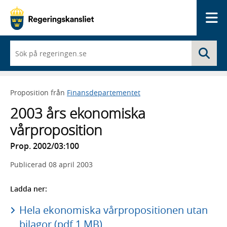
Me
När
Sö
du
börjar
skriva
så
Proposition från
Finansdepartementet
framträder
en
2003 års ekonomiska
lista
med
vårproposition
sökförslag
Prop. 2002/03:100
Publicerad
08 april 2003
Ladda ner:
Hela ekonomiska vårpropositionen utan
bilagor (pdf 1 MB)