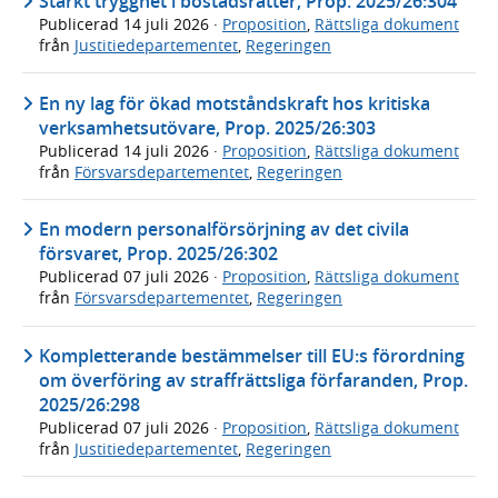
Stärkt trygghet i bostadsrätter, Prop. 2025/26:304
Publicerad
14 juli 2026
·
Proposition
,
Rättsliga dokument
från
Justitiedepartementet
,
Regeringen
En ny lag för ökad motståndskraft hos kritiska
verksamhetsutövare, Prop. 2025/26:303
Publicerad
14 juli 2026
·
Proposition
,
Rättsliga dokument
från
Försvarsdepartementet
,
Regeringen
En modern personalförsörjning av det civila
försvaret, Prop. 2025/26:302
Publicerad
07 juli 2026
·
Proposition
,
Rättsliga dokument
från
Försvarsdepartementet
,
Regeringen
Kompletterande bestämmelser till EU:s förordning
om överföring av straffrättsliga förfaranden, Prop.
2025/26:298
Publicerad
07 juli 2026
·
Proposition
,
Rättsliga dokument
från
Justitiedepartementet
,
Regeringen