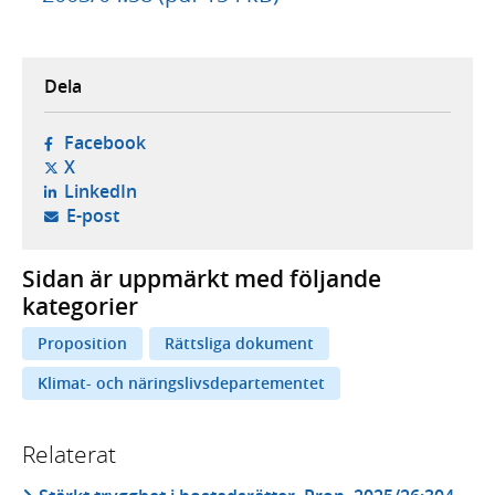
Dela
- öppnas i ny flik, extern webbplats,
Facebook
- öppnas i ny flik, extern webbplats,
X
- öppnas i ny flik, extern webbplats,
LinkedIn
- öppnar din e-postklient,
E-post
Sidan är uppmärkt med följande
kategorier
Proposition
Rättsliga dokument
Klimat- och näringslivsdepartementet
Relaterat