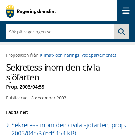
Me
När
Sö
du
börjar
skriva
så
Proposition från
Klimat- och näringslivsdepartementet
framträder
en
Sekretess inom den civila
lista
med
sjöfarten
sökförslag
Prop. 2003/04:58
Publicerad
18 december 2003
Ladda ner:
Sekretess inom den civila sjöfarten, prop.
2003/04:58 (pdf 154 kB)