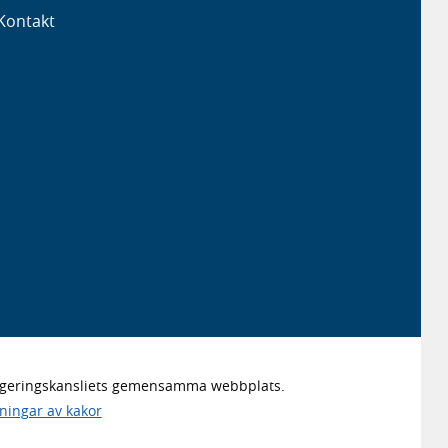
Kontakt
Regeringskansliets gemensamma webbplats.
lningar av kakor