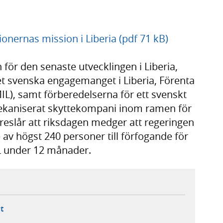
onernas mission i Liberia (pdf 71 kB)
för den senaste utvecklingen i Liberia,
t svenska engagemanget i Liberia, Förenta
IL), samt förberedelserna för ett svenskt
ekaniserat skyttekompani inom ramen för
öreslår att riksdagen medger att regeringen
 av högst 240 personer till förfogande för
 under 12 månader.
ebbplats,
ern webbplats,
 ny flik, extern webbplats,
- öppnar din e-postklient,
t