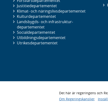
Försvars­departementet
Justitie­departementet
Klimat- och näringslivs­departementet
Kultur­departementet
Landsbygds- och infrastruktur­
departementet
Social­departementet
Utbildnings­departementet
Utrikes­departementet
Det här är regeringens och 
Om Regeringskansliet
Instäl