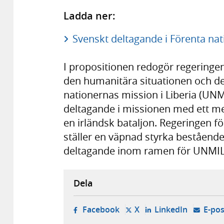
Ladda ner:
Svenskt deltagande i Förenta nati
I propositionen redogör regeringen 
den humanitära situationen och de
nationernas mission i Liberia (UNM
deltagande i missionen med ett m
en irländsk bataljon. Regeringen f
ställer en väpnad styrka bestående
deltagande inom ramen för UNMIL
Dela
- öppnas i ny flik, extern w
- öppnas i ny flik, ext
- öppnas i
Facebook
X
LinkedIn
E-pos