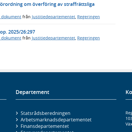
örordning om överföring av straffrättsliga
a dokument
från
Justitiedepartementet
,
Regeringen
Prop. 2025/26:297
a dokument
från
Justitiedepartementet
,
Regeringen
Departement
Ko
Statsrådsberedningen
Reg
10
Arbetsmarknads­departementet
Väx
Finans­departementet