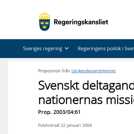
Huvudnavigering
Sveriges regering
Regeringens politik i Sve
Proposition från
Utrikesdepartementet
Svenskt deltagand
nationernas missio
Prop. 2003/04:61
Publicerad
22 januari 2004