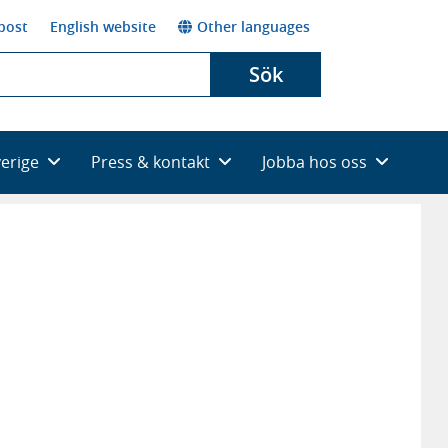
post
English website
Other languages
Sök
verige
Press & kontakt
Jobba hos oss