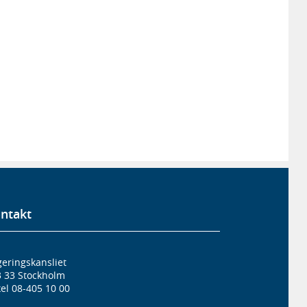
ntakt
eringskansliet
3 33 Stockholm
el 08-405 10 00