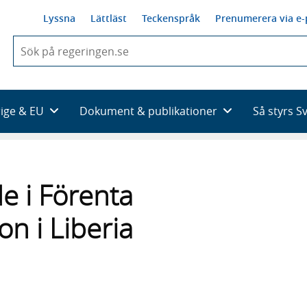
Lyssna
Lättläst
Teckenspråk
Prenumerera via e-
När
du
börjar
skriva
så
rige & EU
Dokument & publikationer
Så styrs S
framträder
en
lista
med
sökförslag
e i Förenta
n i Liberia