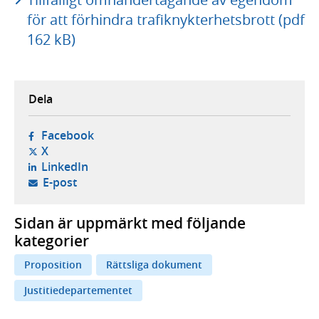
för att förhindra trafiknykterhetsbrott (pdf
162 kB)
Dela
- öppnas i ny flik, extern webbplats,
Facebook
- öppnas i ny flik, extern webbplats,
X
- öppnas i ny flik, extern webbplats,
LinkedIn
- öppnar din e-postklient,
E-post
Sidan är uppmärkt med följande
kategorier
Proposition
Rättsliga dokument
Justitiedepartementet