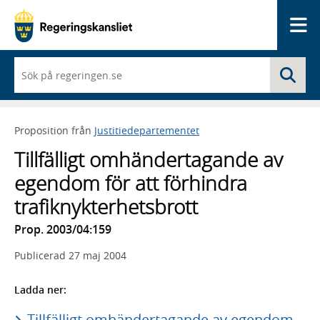
Me
När
Sö
du
börjar
skriva
så
Proposition från
Justitiedepartementet
framträder
en
Tillfälligt omhändertagande av
lista
med
egendom för att förhindra
sökförslag
trafiknykterhetsbrott
Prop. 2003/04:159
Publicerad
27 maj 2004
Ladda ner:
Tillfälligt omhändertagande av egendom