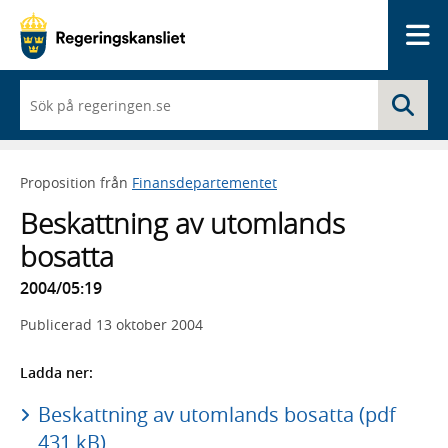
Me
När
Sö
du
börjar
skriva
så
Proposition från
Finansdepartementet
framträder
en
Beskattning av utomlands
lista
med
bosatta
sökförslag
2004/05:19
Publicerad
13 oktober 2004
Ladda ner:
Beskattning av utomlands bosatta (pdf
431 kB)