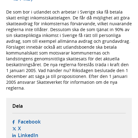
De som bor i utlandet och arbetar i Sverige ska få betala
skatt enligt inkomstskattelagen. De får då möjlighet att göra
skatteavdrag för inkomsternas förvärvande, vilket nuvarande
reglerna inte tillåter. Dessutom ska de som tjänat in 90% av
sin skattepliktiga inkomst i Sverige få rätt till personliga
avdrag, som till exempel allmänna avdrag och grundavdrag.
Förslaget innebär också att utlandsboende ska betala
kommunalskatt som motsvarar kommunernas och
landstingens genomsnittliga skattesats för det aktuella
beskattningsåret. De nya reglerna föreslås träda i kraft den
1 januari 2005. Vad händer nu? Riksdagen beslutade den 1
december att säga ja till propositionen. Efter den 1 januari
2005 ansvarar Skatteverket för information om de nya
reglerna.
Dela
- öppnas i ny flik, extern webbplats,
Facebook
- öppnas i ny flik, extern webbplats,
X
- öppnas i ny flik, extern webbplats,
LinkedIn