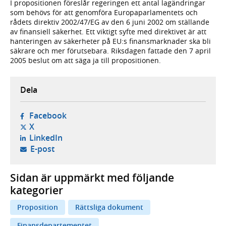
I propositionen föreslår regeringen ett antal lagändringar
som behövs för att genomföra Europaparlamentets och
rådets direktiv 2002/47/EG av den 6 juni 2002 om ställande
av finansiell säkerhet. Ett viktigt syfte med direktivet är att
hanteringen av säkerheter på EU:s finansmarknader ska bli
säkrare och mer förutsebara. Riksdagen fattade den 7 april
2005 beslut om att säga ja till propositionen.
Dela
- öppnas i ny flik, extern webbplats,
Facebook
- öppnas i ny flik, extern webbplats,
X
- öppnas i ny flik, extern webbplats,
LinkedIn
- öppnar din e-postklient,
E-post
Sidan är uppmärkt med följande
kategorier
Proposition
Rättsliga dokument
Finansdepartementet