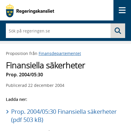
Me
När
Sö
du
börjar
skriva
så
Proposition från
Finansdepartementet
framträder
en
Finansiella säkerheter
lista
med
Prop. 2004/05:30
sökförslag
Publicerad
22 december 2004
Ladda ner:
Prop. 2004/05:30 Finansiella säkerheter
(pdf 503 kB)