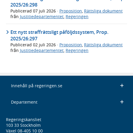
2025/26:298
Publicerad
07 juli 2026
·
Proposition
,
Rättsliga dokument
från
Justitiedepartementet
,
Regeringen
Ett nytt straffrättsligt påföljdssystem, Prop.
2025/26:297
Publicerad
02 juli 2026
·
Proposition
,
Rättsliga dokument
från
Justitiedepartementet
,
Regeringen
Innehåll på regeringen.se
Departement
Regeringskansliet
103 33 Stockholm
Växel 08-405 10 00