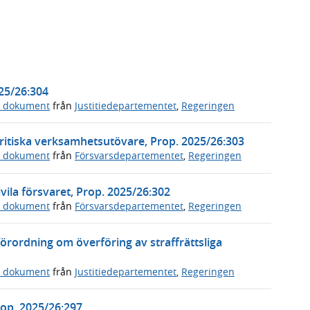
025/26:304
a dokument
från
Justitiedepartementet
,
Regeringen
ritiska verksamhetsutövare, Prop. 2025/26:303
a dokument
från
Försvarsdepartementet
,
Regeringen
vila försvaret, Prop. 2025/26:302
a dokument
från
Försvarsdepartementet
,
Regeringen
örordning om överföring av straffrättsliga
a dokument
från
Justitiedepartementet
,
Regeringen
Prop. 2025/26:297