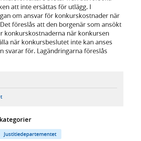
n att inte ersättas för utlägg. I
ågan om ansvar för konkurskostnader när
 Det föreslås att den borgenär som ansökt
 för konkurskostnaderna när konkursen
älla när konkursbeslutet inte kan anses
 svarar för. Lagändringarna föreslås
ebbplats,
ern webbplats,
 ny flik, extern webbplats,
- öppnar din e-postklient,
t
kategorier
Justitiedepartementet