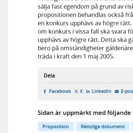
sälja fast egendom på grund av riske
propositionen behandlas också fr
en konkurs upphävs av högre rätt.
om konkurs i vissa fall ska svara
upphävs av högre rätt. Detta ska g
bero på omständigheter gäldenären
träda i kraft den 1 maj 2005.
Dela
- öppnas i ny flik, extern w
- öppnas i ny flik, ext
- öppnas i
Facebook
X
LinkedIn
E-pos
Sidan är uppmärkt med följande 
Proposition
Rättsliga dokument