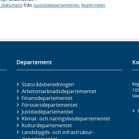
a dokument
från
Justitiedepartementet
,
Regeringen
Departement
Ko
Statsrådsberedningen
Reg
10
Arbetsmarknads­departementet
Väx
Finans­departementet
Försvars­departementet
Justitie­departementet
Klimat- och näringslivs­departementet
Kultur­departementet
Landsbygds- och infrastruktur­