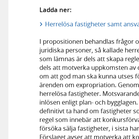
Ladda ner:
Herrelösa fastigheter samt ansv
I propositionen behandlas frågor 
juridiska personer, så kallade herr
som lämnas är dels att skapa regler
dels att motverka uppkomsten av d
om att god man ska kunna utses fö
ärenden om expropriation. Genom fö
herrelösa fastigheter. Motsvarand
inlösen enligt plan- och bygglagen. 
definitivt ta hand om fastigheter s
regel som innebär att konkursförva
försöka sälja fastigheter, i sista ha
Förslaget avser att motverka att ko