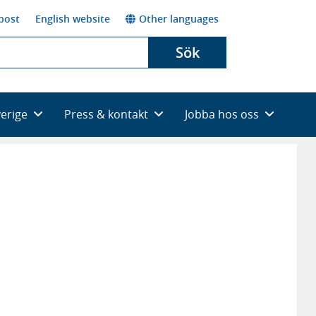
post
English website
Other languages
Sök
verige
Press & kontakt
Jobba hos oss