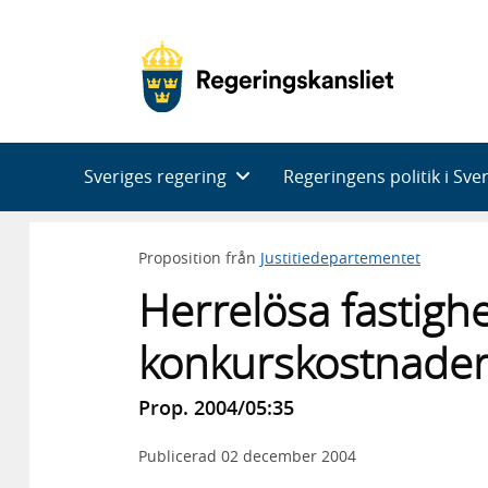
Huvudnavigering
Sveriges regering
Regeringens politik i Sve
Proposition från
Justitiedepartementet
Herrelösa fastigh
konkurskostnade
Prop. 2004/05:35
Publicerad
02 december 2004