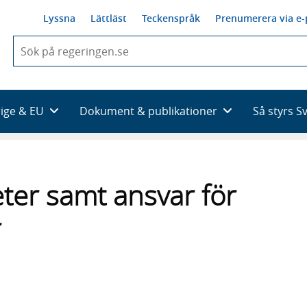
Lyssna
Lättläst
Teckenspråk
Prenumerera via e-
När
du
börjar
skriva
så
rige & EU
Dokument & publikationer
Så styrs S
framträder
en
lista
med
sökförslag
eter samt ansvar för
r