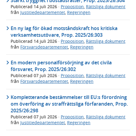
Stärkt trygghet i bostadsrätter, Prop. 2025/26:304
Publicerad
14 juli 2026
·
Proposition
,
Rättsliga dokument
från
Justitiedepartementet
,
Regeringen
En ny lag för ökad motståndskraft hos kritiska
verksamhetsutövare, Prop. 2025/26:303
Publicerad
14 juli 2026
·
Proposition
,
Rättsliga dokument
från
Försvarsdepartementet
,
Regeringen
En modern personalförsörjning av det civila
försvaret, Prop. 2025/26:302
Publicerad
07 juli 2026
·
Proposition
,
Rättsliga dokument
från
Försvarsdepartementet
,
Regeringen
Kompletterande bestämmelser till EU:s förordning
om överföring av straffrättsliga förfaranden, Prop.
2025/26:298
Publicerad
07 juli 2026
·
Proposition
,
Rättsliga dokument
från
Justitiedepartementet
,
Regeringen