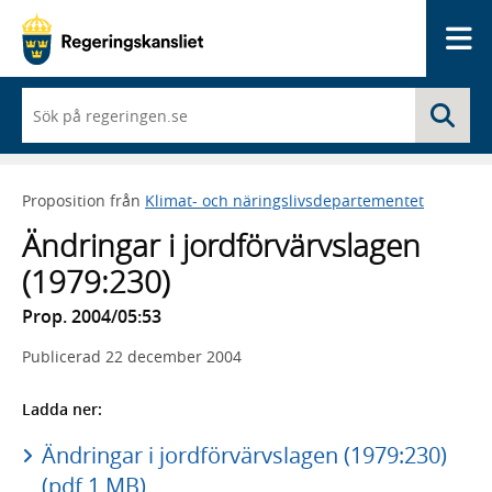
Me
När
Sö
du
börjar
skriva
så
Proposition från
Klimat- och näringslivsdepartementet
framträder
en
Ändringar i jordförvärvslagen
lista
med
(1979:230)
sökförslag
Prop. 2004/05:53
Publicerad
22 december 2004
Ladda ner:
Ändringar i jordförvärvslagen (1979:230)
(pdf 1 MB)