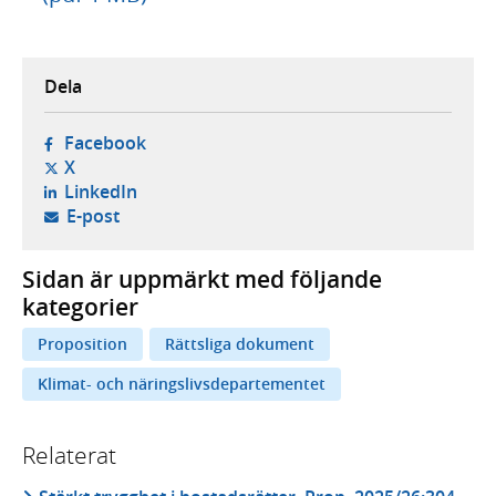
Dela
- öppnas i ny flik, extern webbplats,
Facebook
- öppnas i ny flik, extern webbplats,
X
- öppnas i ny flik, extern webbplats,
LinkedIn
- öppnar din e-postklient,
E-post
Sidan är uppmärkt med följande
kategorier
Proposition
Rättsliga dokument
Klimat- och näringslivsdepartementet
Relaterat