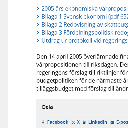
2005 års ekonomiska vårpropositi
Bilaga 1 Svensk ekonomi (pdf 65
Bilaga 2 Redovisning av skatteutg
Bilaga 3 Fördelningspolitisk redo
Utdrag ur protokoll vid regering
Den 14 april 2005 överlämnade fi
vårpropositionen till riksdagen. 
regeringens förslag till riktlinjer 
budgetpolitiken för de närmaste å
tilläggsbudget med förslag till änd
Dela
- öppnas i ny flik, extern w
- öppnas i ny flik, ext
- öppnas i
Facebook
X
LinkedIn
E-pos