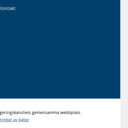
Kontakt
Regeringskansliets gemensamma webbplats.
lningar av kakor