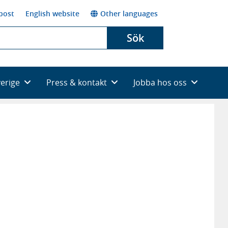
post
English website
Other languages
Sök
verige
Press & kontakt
Jobba hos oss