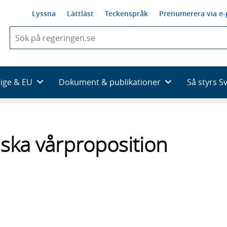
Lyssna
Lättläst
Teckenspråk
Prenumerera via e-
När
du
börjar
skriva
så
rige & EU
Dokument & publikationer
Så styrs S
framträder
en
lista
med
sökförslag
ska vårproposition