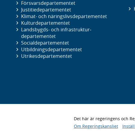
Försvars­departementet
Justitie­departementet
Klimat- och näringslivs­departementet
Kultur­departementet
Landsbygds- och infrastruktur­
departementet
Social­departementet
Utbildnings­departementet
Utrikes­departementet
Det här är regeringens och 
Om Regeringskansliet
Instäl