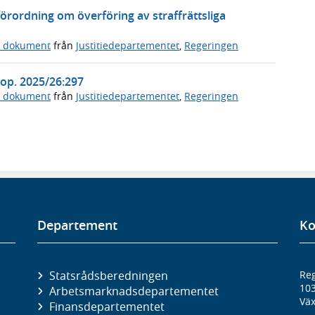
örordning om överföring av straffrättsliga
a dokument
från
Justitiedepartementet
,
Regeringen
Prop. 2025/26:297
a dokument
från
Justitiedepartementet
,
Regeringen
Departement
Ko
Statsrådsberedningen
Reg
10
Arbetsmarknads­departementet
Väx
Finans­departementet