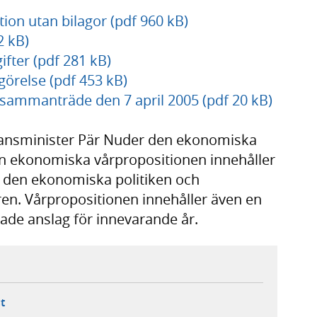
on utan bilagor (pdf 960 kB)
2 kB)
ifter (pdf 281 kB)
görelse (pdf 453 kB)
ssammanträde den 7 april 2005 (pdf 20 kB)
nansminister Pär Nuder den ekonomiska
Den ekonomiska vårpropositionen innehåller
för den ekonomiska politiken och
ren. Vårpropositionen innehåller även en
rade anslag för innevarande år.
ebbplats,
ern webbplats,
 ny flik, extern webbplats,
- öppnar din e-postklient,
t