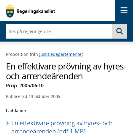
Me
När
Sö
du
börjar
skriva
så
Proposition från
Justitiedepartementet
framträder
en
En effektivare prövning av hyres-
lista
med
och arrendeärenden
sökförslag
Prop. 2005/06:10
Publicerad
13 oktober 2005
Ladda ner:
En effektivare prövning av hyres- och
arrendeärenden (pdf 1 MB)