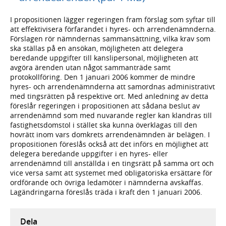
I propositionen lägger regeringen fram förslag som syftar till
att effektivisera förfarandet i hyres- och arrendenämnderna.
Förslagen rör nämndernas sammansättning, vilka krav som
ska ställas på en ansökan, möjligheten att delegera
beredande uppgifter till kanslipersonal, möjligheten att
avgöra ärenden utan något sammanträde samt
protokollföring. Den 1 januari 2006 kommer de mindre
hyres- och arrendenämnderna att samordnas administrativt
med tingsrätten på respektive ort. Med anledning av detta
föreslår regeringen i propositionen att sådana beslut av
arrendenämnd som med nuvarande regler kan klandras till
fastighetsdomstol i stället ska kunna överklagas till den
hovrätt inom vars domkrets arrendenämnden är belägen. I
propositionen föreslås också att det införs en möjlighet att
delegera beredande uppgifter i en hyres- eller
arrendenämnd till anställda i en tingsrätt på samma ort och
vice versa samt att systemet med obligatoriska ersättare för
ordförande och övriga ledamöter i nämnderna avskaffas.
Lagändringarna föreslås träda i kraft den 1 januari 2006.
Dela