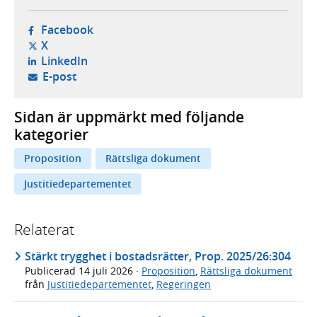
- öppnas i ny flik, extern webbplats,
Facebook
- öppnas i ny flik, extern webbplats,
X
- öppnas i ny flik, extern webbplats,
LinkedIn
- öppnar din e-postklient,
E-post
Sidan är uppmärkt med följande
kategorier
Proposition
Rättsliga dokument
Justitiedepartementet
Relaterat
Stärkt trygghet i bostadsrätter, Prop. 2025/26:304
Publicerad
14 juli 2026
·
Proposition
,
Rättsliga dokument
från
Justitiedepartementet
,
Regeringen