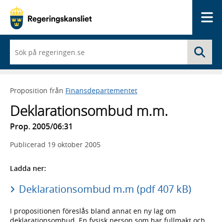
Me
När
Sö
du
börjar
skriva
så
Proposition från
Finansdepartementet
framträder
en
Deklarationsombud m.m.
lista
med
Prop. 2005/06:31
sökförslag
Publicerad
19 oktober 2005
Ladda ner:
Deklarationsombud m.m (pdf 407 kB)
I propositionen föreslås bland annat en ny lag om
deklarationsombud. En fysisk person som har fullmakt och