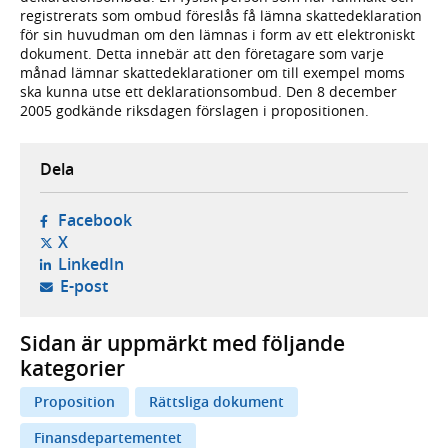
registrerats som ombud föreslås få lämna skattedeklaration
för sin huvudman om den lämnas i form av ett elektroniskt
dokument. Detta innebär att den företagare som varje
månad lämnar skattedeklarationer om till exempel moms
ska kunna utse ett deklarationsombud. Den 8 december
2005 godkände riksdagen förslagen i propositionen.
Dela
- öppnas i ny flik, extern webbplats,
Facebook
- öppnas i ny flik, extern webbplats,
X
- öppnas i ny flik, extern webbplats,
LinkedIn
- öppnar din e-postklient,
E-post
Sidan är uppmärkt med följande
kategorier
Proposition
Rättsliga dokument
Finansdepartementet