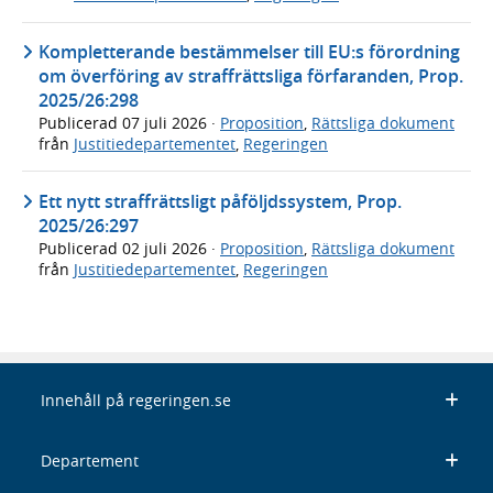
Kompletterande bestämmelser till EU:s förordning
om överföring av straffrättsliga förfaranden, Prop.
2025/26:298
Publicerad
07 juli 2026
·
Proposition
,
Rättsliga dokument
från
Justitiedepartementet
,
Regeringen
Ett nytt straffrättsligt påföljdssystem, Prop.
2025/26:297
Publicerad
02 juli 2026
·
Proposition
,
Rättsliga dokument
från
Justitiedepartementet
,
Regeringen
Innehåll på regeringen.se
Departement