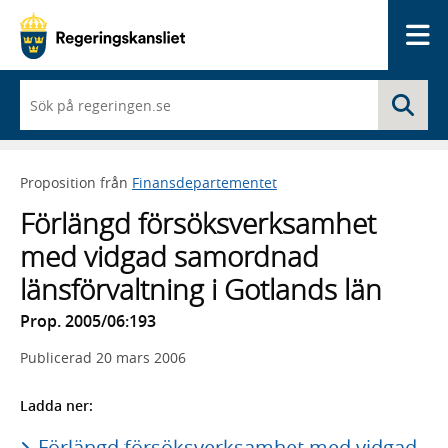
Me
När
Sö
du
börjar
skriva
så
Proposition från
Finansdepartementet
framträder
en
Förlängd försöksverksamhet
lista
med
med vidgad samordnad
sökförslag
länsförvaltning i Gotlands län
Prop. 2005/06:193
Publicerad
20 mars 2006
Ladda ner:
Förlängd försöksverksamhet med vidgad