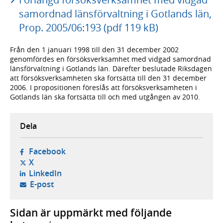
samordnad länsförvaltning i Gotlands län,
Prop. 2005/06:193 (pdf 119 kB)
Från den 1 januari 1998 till den 31 december 2002
genomfördes en försöksverksamhet med vidgad samordnad
länsförvaltning i Gotlands län. Därefter beslutade Riksdagen
att försöksverksamheten ska fortsätta till den 31 december
2006. I propositionen föreslås att försöksverksamheten i
Gotlands län ska fortsätta till och med utgången av 2010.
Dela
- öppnas i ny flik, extern webbplats,
Facebook
- öppnas i ny flik, extern webbplats,
X
- öppnas i ny flik, extern webbplats,
LinkedIn
- öppnar din e-postklient,
E-post
Sidan är uppmärkt med följande