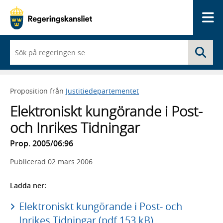
Me
När
Sö
du
börjar
skriva
så
Proposition från
Justitiedepartementet
framträder
en
Elektroniskt kungörande i Post-
lista
med
och Inrikes Tidningar
sökförslag
Prop. 2005/06:96
Publicerad
02 mars 2006
Ladda ner:
Elektroniskt kungörande i Post- och
Inrikes Tidningar (pdf 153 kB)