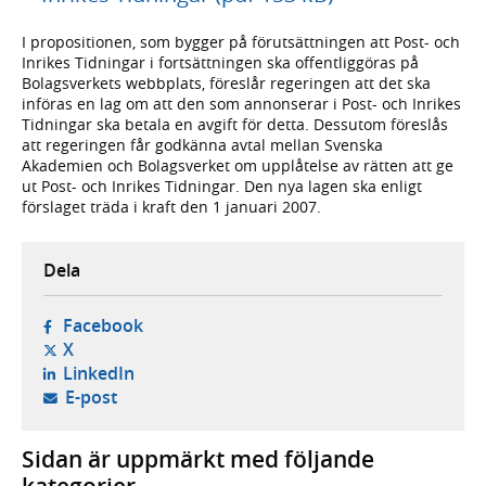
I propositionen, som bygger på förutsättningen att Post- och
Inrikes Tidningar i fortsättningen ska offentliggöras på
Bolagsverkets webbplats, föreslår regeringen att det ska
införas en lag om att den som annonserar i Post- och Inrikes
Tidningar ska betala en avgift för detta. Dessutom föreslås
att regeringen får godkänna avtal mellan Svenska
Akademien och Bolagsverket om upplåtelse av rätten att ge
ut Post- och Inrikes Tidningar. Den nya lagen ska enligt
förslaget träda i kraft den 1 januari 2007.
Dela
- öppnas i ny flik, extern webbplats,
Facebook
- öppnas i ny flik, extern webbplats,
X
- öppnas i ny flik, extern webbplats,
LinkedIn
- öppnar din e-postklient,
E-post
Sidan är uppmärkt med följande