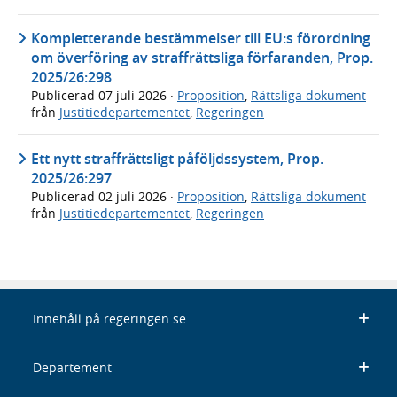
Kompletterande bestämmelser till EU:s förordning
om överföring av straffrättsliga förfaranden, Prop.
2025/26:298
Publicerad
07 juli 2026
·
Proposition
,
Rättsliga dokument
från
Justitiedepartementet
,
Regeringen
Ett nytt straffrättsligt påföljdssystem, Prop.
2025/26:297
Publicerad
02 juli 2026
·
Proposition
,
Rättsliga dokument
från
Justitiedepartementet
,
Regeringen
Innehåll på regeringen.se
Departement