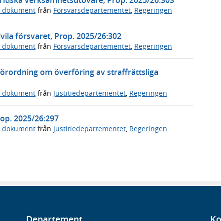
ritiska verksamhetsutövare, Prop. 2025/26:303
a dokument
från
Försvarsdepartementet
,
Regeringen
vila försvaret, Prop. 2025/26:302
a dokument
från
Försvarsdepartementet
,
Regeringen
örordning om överföring av straffrättsliga
a dokument
från
Justitiedepartementet
,
Regeringen
Prop. 2025/26:297
a dokument
från
Justitiedepartementet
,
Regeringen
Departement
Ko