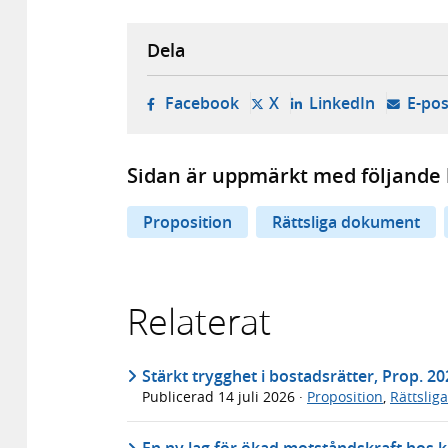
Dela
- öppnas i ny flik, extern w
- öppnas i ny flik, ext
- öppnas i
Facebook
X
LinkedIn
E-pos
Sidan är uppmärkt med följande 
Proposition
Rättsliga dokument
Relaterat
Stärkt trygghet i bostadsrätter, Prop. 2
Publicerad
14 juli 2026
·
Proposition
,
Rättslig