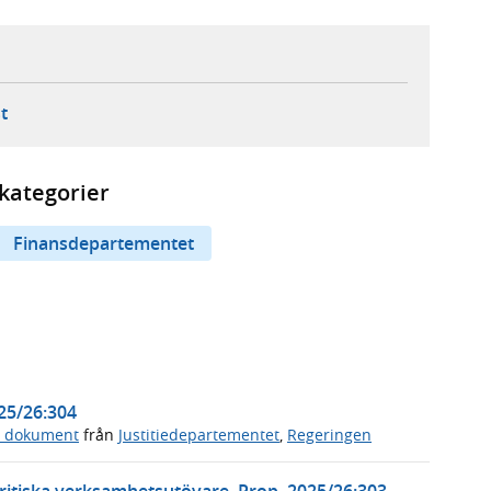
ebbplats,
ern webbplats,
 ny flik, extern webbplats,
- öppnar din e-postklient,
t
kategorier
Finansdepartementet
025/26:304
a dokument
från
Justitiedepartementet
,
Regeringen