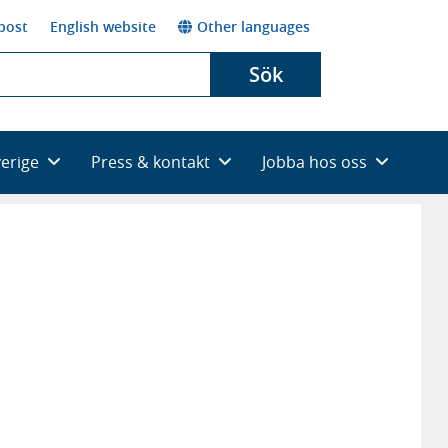
post
English website
Other languages
Sök
verige
Press & kontakt
Jobba hos oss