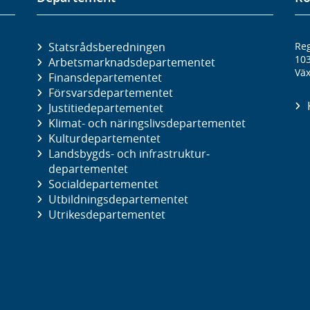
Statsrådsberedningen
Reg
10
Arbetsmarknads­departementet
Väx
Finans­departementet
Försvars­departementet
Justitie­departementet
Klimat- och näringslivs­departementet
Kultur­departementet
Landsbygds- och infrastruktur­
departementet
Social­departementet
Utbildnings­departementet
Utrikes­departementet