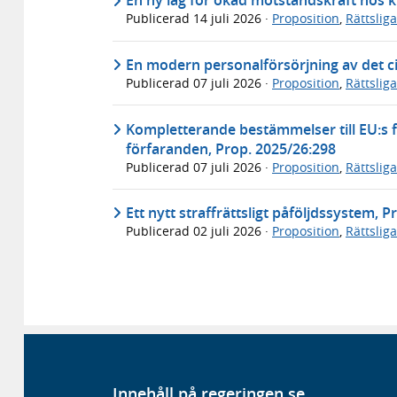
En ny lag för ökad motståndskraft hos k
Publicerad
14 juli 2026
·
Proposition
,
Rättslig
En modern personalförsörjning av det ci
Publicerad
07 juli 2026
·
Proposition
,
Rättslig
Kompletterande bestämmelser till EU:s f
förfaranden, Prop. 2025/26:298
Publicerad
07 juli 2026
·
Proposition
,
Rättslig
Ett nytt straffrättsligt påföljdssystem, 
Publicerad
02 juli 2026
·
Proposition
,
Rättslig
Innehåll på regeringen.se