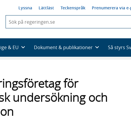
Lyssna
Lättläst
Teckenspråk
Prenumerera via e-
När
du
börjar
skriva
så
rige & EU
Dokument & publikationer
Så styrs S
framträder
en
lista
med
sökförslag
ringsföretag för
isk undersökning och
ion