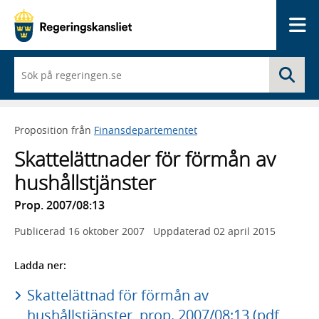
Me
När
Sö
du
börjar
skriva
så
Proposition från
Finansdepartementet
framträder
en
Skattelättnader för förmån av
lista
med
hushållstjänster
sökförslag
Prop. 2007/08:13
Publicerad
16 oktober 2007
Uppdaterad
02 april 2015
Ladda ner:
Skattelättnad för förmån av
hushållstjänster, prop. 2007/08:13 (pdf