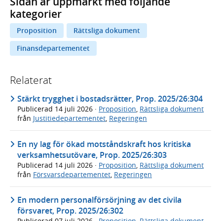
Sidan är uppmärkt med följande
kategorier
Proposition
Rättsliga dokument
Finansdepartementet
Relaterat
Stärkt trygghet i bostadsrätter, Prop. 2025/26:304
Publicerad
14 juli 2026
·
Proposition
,
Rättsliga dokument
från
Justitiedepartementet
,
Regeringen
En ny lag för ökad motståndskraft hos kritiska
verksamhetsutövare, Prop. 2025/26:303
Publicerad
14 juli 2026
·
Proposition
,
Rättsliga dokument
från
Försvarsdepartementet
,
Regeringen
En modern personalförsörjning av det civila
försvaret, Prop. 2025/26:302
Publicerad
07 juli 2026
·
Proposition
,
Rättsliga dokument