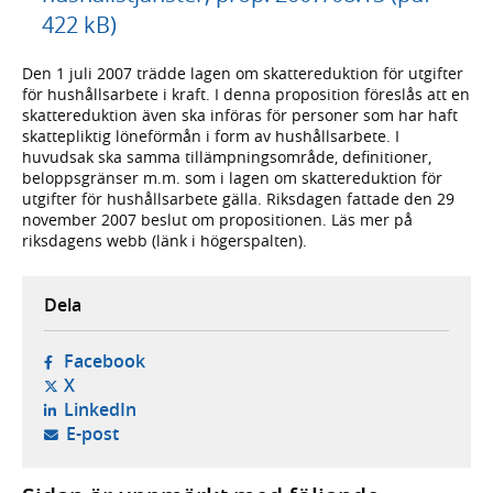
422 kB)
Den 1 juli 2007 trädde lagen om skattereduktion för utgifter
för hushållsarbete i kraft. I denna proposition föreslås att en
skattereduktion även ska införas för personer som har haft
skattepliktig löneförmån i form av hushållsarbete. I
huvudsak ska samma tillämpningsområde, definitioner,
beloppsgränser m.m. som i lagen om skattereduktion för
utgifter för hushållsarbete gälla. Riksdagen fattade den 29
november 2007 beslut om propositionen. Läs mer på
riksdagens webb (länk i högerspalten).
Dela
- öppnas i ny flik, extern webbplats,
Facebook
- öppnas i ny flik, extern webbplats,
X
- öppnas i ny flik, extern webbplats,
LinkedIn
- öppnar din e-postklient,
E-post