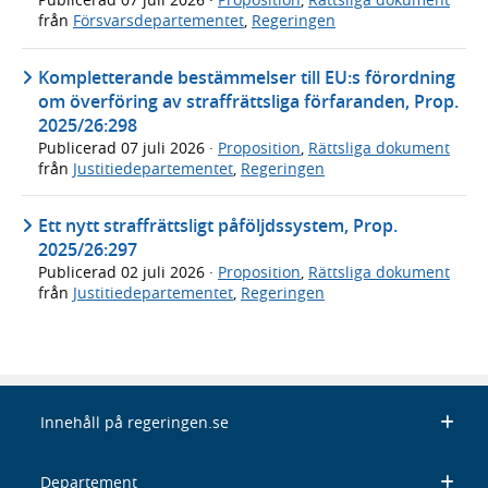
från
Försvarsdepartementet
,
Regeringen
Kompletterande bestämmelser till EU:s förordning
om överföring av straffrättsliga förfaranden, Prop.
2025/26:298
Publicerad
07 juli 2026
·
Proposition
,
Rättsliga dokument
från
Justitiedepartementet
,
Regeringen
Ett nytt straffrättsligt påföljdssystem, Prop.
2025/26:297
Publicerad
02 juli 2026
·
Proposition
,
Rättsliga dokument
från
Justitiedepartementet
,
Regeringen
Innehåll på regeringen.se
Departement