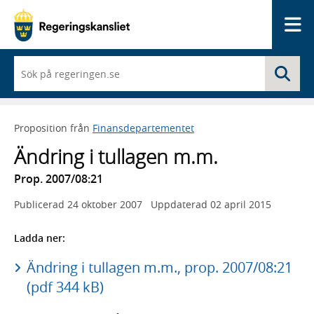
Me
När
Sö
du
börjar
skriva
så
Proposition från
Finansdepartementet
framträder
en
Ändring i tullagen m.m.
lista
med
Prop. 2007/08:21
sökförslag
Publicerad
24 oktober 2007
Uppdaterad
02 april 2015
Ladda ner:
Ändring i tullagen m.m., prop. 2007/08:21
(pdf 344 kB)