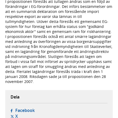
I propositionen föreslås att tullagen ändras som en följd av
förändringar i EG-förordningar. Det införs bestämmelser om
att en summarisk deklaration om förestående import
respektive export av varor ska lämnas in till
tullmyndigheten. Utöver detta föreslås ett gemensamt EG-
system för hur företag kan erhålla status som "godkänd
ekonomisk aktör" samt en gemensam ram för riskhantering.
I propositionen föreslås också ett antal smärre lagändringar
med anledning av överföringen av vissa borgenärsuppgifter
vid indrivning från Kronofogdemyndigheten till Skatteverket,
samt en lagändring för genomförande ett ändringsdirektiv
på indrivningsområdet. Slutligen föreslås att lagen om
förbud i vissa fall mot införsel av spritdrycker upphävs samt
att lagen om straff för smuggling ändras med anledning av
detta. Flertalet lagändringar föreslås träda i kraft den 1
januari 2008. Riksdagen sade ja till propositionen den 28
november 2007.
Dela
- öppnas i ny flik, extern webbplats,
Facebook
- öppnas i ny flik, extern webbplats,
X