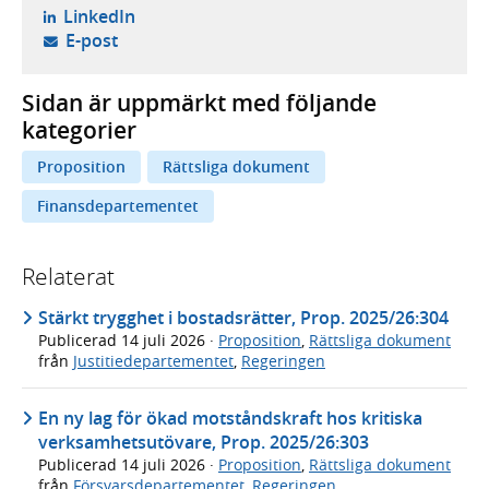
- öppnas i ny flik, extern webbplats,
LinkedIn
- öppnar din e-postklient,
E-post
Sidan är uppmärkt med följande
kategorier
Proposition
Rättsliga dokument
Finansdepartementet
Relaterat
Stärkt trygghet i bostadsrätter, Prop. 2025/26:304
Publicerad
14 juli 2026
·
Proposition
,
Rättsliga dokument
från
Justitiedepartementet
,
Regeringen
En ny lag för ökad motståndskraft hos kritiska
verksamhetsutövare, Prop. 2025/26:303
Publicerad
14 juli 2026
·
Proposition
,
Rättsliga dokument
från
Försvarsdepartementet
,
Regeringen