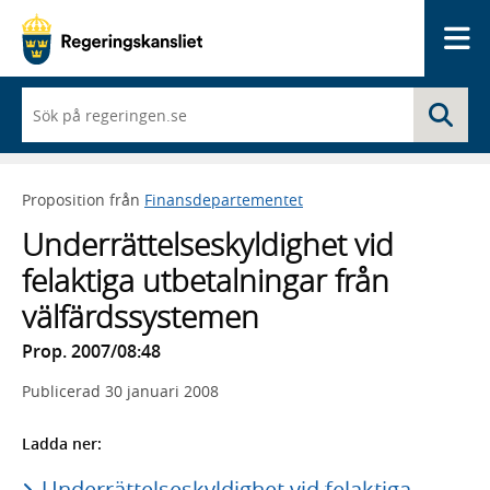
Me
När
Sö
du
börjar
skriva
så
Proposition från
Finansdepartementet
framträder
en
Underrättelseskyldighet vid
lista
med
felaktiga utbetalningar från
sökförslag
välfärdssystemen
Prop. 2007/08:48
Publicerad
30 januari 2008
Ladda ner:
Underrättelseskyldighet vid felaktiga