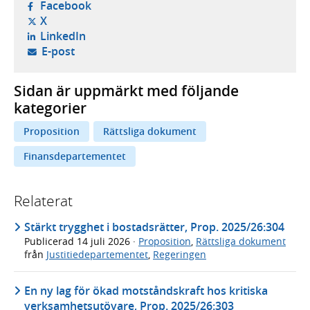
- öppnas i ny flik, extern webbplats,
Facebook
- öppnas i ny flik, extern webbplats,
X
- öppnas i ny flik, extern webbplats,
LinkedIn
- öppnar din e-postklient,
E-post
Sidan är uppmärkt med följande
kategorier
Proposition
Rättsliga dokument
Finansdepartementet
Relaterat
Stärkt trygghet i bostadsrätter, Prop. 2025/26:304
Publicerad
14 juli 2026
·
Proposition
,
Rättsliga dokument
från
Justitiedepartementet
,
Regeringen
En ny lag för ökad motståndskraft hos kritiska
verksamhetsutövare, Prop. 2025/26:303