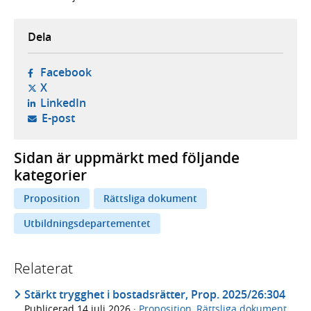
Dela
- öppnas i ny flik, extern webbplats,
Facebook
- öppnas i ny flik, extern webbplats,
X
- öppnas i ny flik, extern webbplats,
LinkedIn
- öppnar din e-postklient,
E-post
Sidan är uppmärkt med följande
kategorier
Proposition
Rättsliga dokument
Utbildningsdepartementet
Relaterat
Stärkt trygghet i bostadsrätter, Prop. 2025/26:304
Publicerad
14 juli 2026
·
Proposition
,
Rättsliga dokument