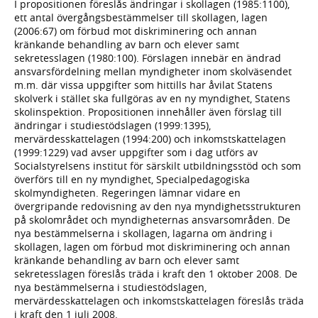
I propositionen föreslås ändringar i skollagen (1985:1100),
ett antal övergångsbestämmelser till skollagen, lagen
(2006:67) om förbud mot diskriminering och annan
kränkande behandling av barn och elever samt
sekretesslagen (1980:100). Förslagen innebär en ändrad
ansvarsfördelning mellan myndigheter inom skolväsendet
m.m. där vissa uppgifter som hittills har åvilat Statens
skolverk i stället ska fullgöras av en ny myndighet, Statens
skolinspektion. Propositionen innehåller även förslag till
ändringar i studiestödslagen (1999:1395),
mervärdesskattelagen (1994:200) och inkomstskattelagen
(1999:1229) vad avser uppgifter som i dag utförs av
Socialstyrelsens institut för särskilt utbildningsstöd och som
överförs till en ny myndighet, Specialpedagogiska
skolmyndigheten. Regeringen lämnar vidare en
övergripande redovisning av den nya myndighetsstrukturen
på skolområdet och myndigheternas ansvarsområden. De
nya bestämmelserna i skollagen, lagarna om ändring i
skollagen, lagen om förbud mot diskriminering och annan
kränkande behandling av barn och elever samt
sekretesslagen föreslås träda i kraft den 1 oktober 2008. De
nya bestämmelserna i studiestödslagen,
mervärdesskattelagen och inkomstskattelagen föreslås träda
i kraft den 1 juli 2008.