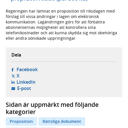
Regeringen har lämnat en proposition till riksdagen med
förslag till vissa ändringar i lagen om elektronisk
kommunikation. Lagändringen görs för att förbättra
abonnenternas möjligheter att kontrollera sina
telefonikostnader och att kunna skydda sig mot obehöriga
eller andra oönskade uppringningar.
Dela
- öppnas i ny flik, extern webbplats,
Facebook
- öppnas i ny flik, extern webbplats,
X
- öppnas i ny flik, extern webbplats,
LinkedIn
- öppnar din e-postklient,
E-post
Sidan är uppmärkt med följande
kategorier
Proposition
Rättsliga dokument