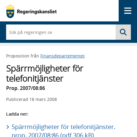
Me
När
Sö
du
börjar
skriva
så
Proposition från
Finansdepartementet
framträder
en
Spärrmöjligheter för
lista
med
telefonitjänster
sökförslag
Prop. 2007/08:86
Publicerad
18 mars 2008
Ladda ner:
Spärrmöjligheter för telefonitjänster.
prop. 2007/08:86 (pdf 306 kB)