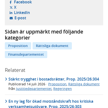
- öppnas i ny flik, extern webbplats,
Facebook
- öppnas i ny flik, extern webbplats,
X
- öppnas i ny flik, extern webbplats,
LinkedIn
- öppnar din e-postklient,
E-post
Sidan är uppmärkt med följande
kategorier
Proposition
Rättsliga dokument
Finansdepartementet
Relaterat
Stärkt trygghet i bostadsrätter, Prop. 2025/26:304
Publicerad
14 juli 2026
·
Proposition
,
Rättsliga dokument
från
Justitiedepartementet
,
Regeringen
En ny lag för ökad motståndskraft hos kritiska
verksamhetsutövare, Prop. 2025/26:303