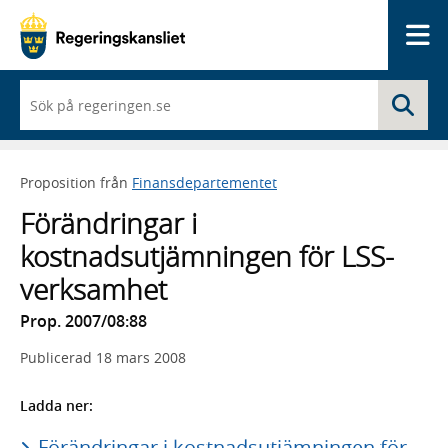
Me
När
Sö
du
börjar
skriva
så
Proposition från
Finansdepartementet
framträder
en
Förändringar i
lista
med
kostnadsutjämningen för LSS-
sökförslag
verksamhet
Prop. 2007/08:88
Publicerad
18 mars 2008
Ladda ner:
Förändringar i kostnadsutjämningen för