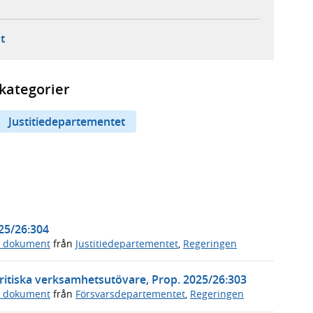
ebbplats,
ern webbplats,
 ny flik, extern webbplats,
- öppnar din e-postklient,
t
kategorier
Justitiedepartementet
025/26:304
a dokument
från
Justitiedepartementet
,
Regeringen
ritiska verksamhetsutövare, Prop. 2025/26:303
a dokument
från
Försvarsdepartementet
,
Regeringen