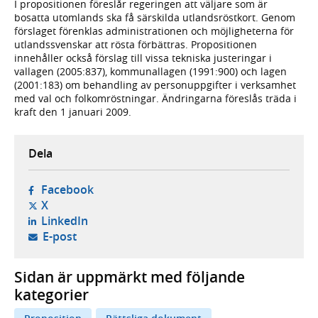
I propositionen föreslår regeringen att väljare som är
bosatta utomlands ska få särskilda utlandsröstkort. Genom
förslaget förenklas administrationen och möjligheterna för
utlandssvenskar att rösta förbättras. Propositionen
innehåller också förslag till vissa tekniska justeringar i
vallagen (2005:837), kommunallagen (1991:900) och lagen
(2001:183) om behandling av personuppgifter i verksamhet
med val och folkomröstningar. Ändringarna föreslås träda i
kraft den 1 januari 2009.
Dela
- öppnas i ny flik, extern webbplats,
Facebook
- öppnas i ny flik, extern webbplats,
X
- öppnas i ny flik, extern webbplats,
LinkedIn
- öppnar din e-postklient,
E-post
Sidan är uppmärkt med följande
kategorier