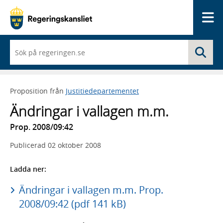
Me
När
Sö
du
börjar
skriva
så
Proposition från
Justitiedepartementet
framträder
en
Ändringar i vallagen m.m.
lista
med
Prop. 2008/09:42
sökförslag
Publicerad
02 oktober 2008
Ladda ner:
Ändringar i vallagen m.m. Prop.
2008/09:42 (pdf 141 kB)