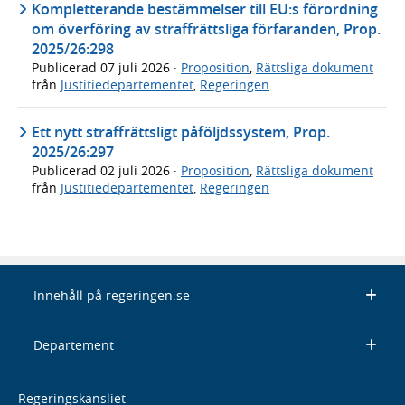
Kompletterande bestämmelser till EU:s förordning
om överföring av straffrättsliga förfaranden, Prop.
2025/26:298
Publicerad
07 juli 2026
·
Proposition
,
Rättsliga dokument
från
Justitiedepartementet
,
Regeringen
Ett nytt straffrättsligt påföljdssystem, Prop.
2025/26:297
Publicerad
02 juli 2026
·
Proposition
,
Rättsliga dokument
från
Justitiedepartementet
,
Regeringen
Innehåll på regeringen.se
Departement
Regeringskansliet