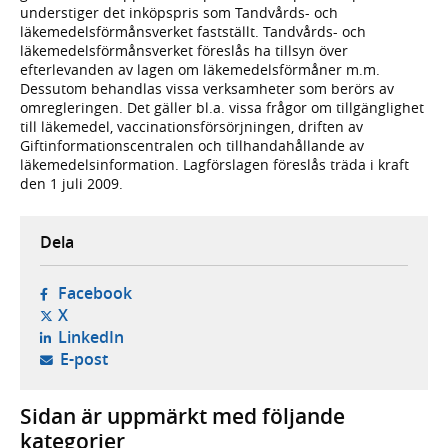
understiger det inköpspris som Tandvårds- och
läkemedelsförmånsverket fastställt. Tandvårds- och
läkemedelsförmånsverket föreslås ha tillsyn över
efterlevanden av lagen om läkemedelsförmåner m.m.
Dessutom behandlas vissa verksamheter som berörs av
omregleringen. Det gäller bl.a. vissa frågor om tillgänglighet
till läkemedel, vaccinationsförsörjningen, driften av
Giftinformationscentralen och tillhandahållande av
läkemedelsinformation. Lagförslagen föreslås träda i kraft
den 1 juli 2009.
Dela
- öppnas i ny flik, extern webbplats,
Facebook
- öppnas i ny flik, extern webbplats,
X
- öppnas i ny flik, extern webbplats,
LinkedIn
- öppnar din e-postklient,
E-post
Sidan är uppmärkt med följande
kategorier