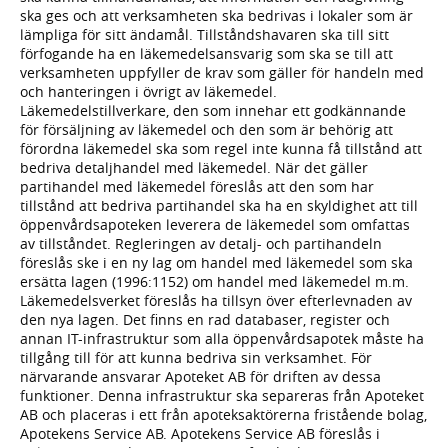
ska ges och att verksamheten ska bedrivas i lokaler som är
lämpliga för sitt ändamål. Tillståndshavaren ska till sitt
förfogande ha en läkemedelsansvarig som ska se till att
verksamheten uppfyller de krav som gäller för handeln med
och hanteringen i övrigt av läkemedel.
Läkemedelstillverkare, den som innehar ett godkännande
för försäljning av läkemedel och den som är behörig att
förordna läkemedel ska som regel inte kunna få tillstånd att
bedriva detaljhandel med läkemedel. När det gäller
partihandel med läkemedel föreslås att den som har
tillstånd att bedriva partihandel ska ha en skyldighet att till
öppenvårdsapoteken leverera de läkemedel som omfattas
av tillståndet. Regleringen av detalj- och partihandeln
föreslås ske i en ny lag om handel med läkemedel som ska
ersätta lagen (1996:1152) om handel med läkemedel m.m.
Läkemedelsverket föreslås ha tillsyn över efterlevnaden av
den nya lagen. Det finns en rad databaser, register och
annan IT-infrastruktur som alla öppenvårdsapotek måste ha
tillgång till för att kunna bedriva sin verksamhet. För
närvarande ansvarar Apoteket AB för driften av dessa
funktioner. Denna infrastruktur ska separeras från Apoteket
AB och placeras i ett från apoteksaktörerna fristående bolag,
Apotekens Service AB. Apotekens Service AB föreslås i