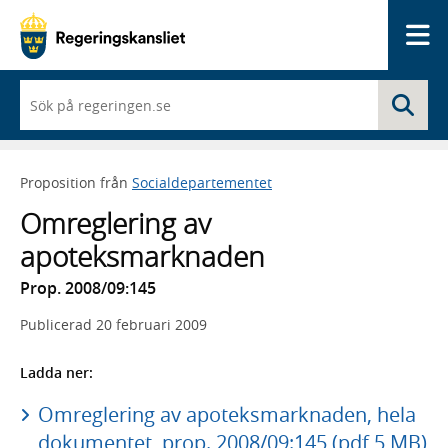
Me
När
Sö
du
börjar
skriva
så
Proposition från
Socialdepartementet
framträder
en
Omreglering av
lista
med
apoteksmarknaden
sökförslag
Prop. 2008/09:145
Publicerad
20 februari 2009
Ladda ner:
Omreglering av apoteksmarknaden, hela
dokumentet, prop. 2008/09:145 (pdf 5 MB)