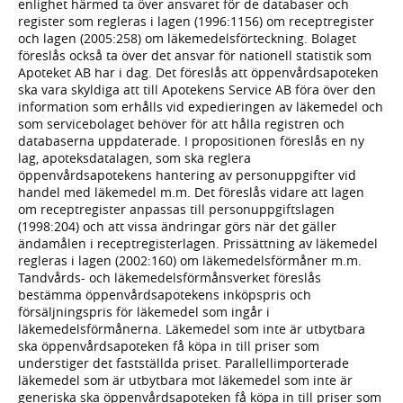
enlighet härmed ta över ansvaret för de databaser och
register som regleras i lagen (1996:1156) om receptregister
och lagen (2005:258) om läkemedelsförteckning. Bolaget
föreslås också ta över det ansvar för nationell statistik som
Apoteket AB har i dag. Det föreslås att öppenvårdsapoteken
ska vara skyldiga att till Apotekens Service AB föra över den
information som erhålls vid expedieringen av läkemedel och
som servicebolaget behöver för att hålla registren och
databaserna uppdaterade. I propositionen föreslås en ny
lag, apoteksdatalagen, som ska reglera
öppenvårdsapotekens hantering av personuppgifter vid
handel med läkemedel m.m. Det föreslås vidare att lagen
om receptregister anpassas till personuppgiftslagen
(1998:204) och att vissa ändringar görs när det gäller
ändamålen i receptregisterlagen. Prissättning av läkemedel
regleras i lagen (2002:160) om läkemedelsförmåner m.m.
Tandvårds- och läkemedelsförmånsverket föreslås
bestämma öppenvårdsapotekens inköpspris och
försäljningspris för läkemedel som ingår i
läkemedelsförmånerna. Läkemedel som inte är utbytbara
ska öppenvårdsapoteken få köpa in till priser som
understiger det fastställda priset. Parallellimporterade
läkemedel som är utbytbara mot läkemedel som inte är
generiska ska öppenvårdsapoteken få köpa in till priser som