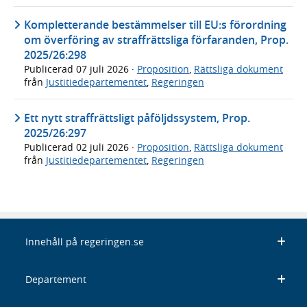
Kompletterande bestämmelser till EU:s förordning
om överföring av straffrättsliga förfaranden, Prop.
2025/26:298
Publicerad
07 juli 2026
·
Proposition
,
Rättsliga dokument
från
Justitiedepartementet
,
Regeringen
Ett nytt straffrättsligt påföljdssystem, Prop.
2025/26:297
Publicerad
02 juli 2026
·
Proposition
,
Rättsliga dokument
från
Justitiedepartementet
,
Regeringen
Innehåll på regeringen.se
Departement