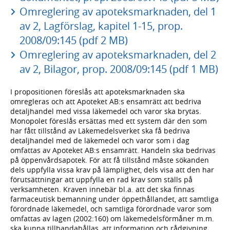
Omreglering av apoteksmarknaden, del 1
av 2, Lagförslag, kapitel 1-15, prop.
2008/09:145 (pdf 2 MB)
Omreglering av apoteksmarknaden, del 2
av 2, Bilagor, prop. 2008/09:145 (pdf 1 MB)
I propositionen föreslås att apoteksmarknaden ska
omregleras och att Apoteket AB:s ensamrätt att bedriva
detaljhandel med vissa läkemedel och varor ska brytas.
Monopolet föreslås ersättas med ett system där den som
har fått tillstånd av Läkemedelsverket ska få bedriva
detaljhandel med de läkemedel och varor som i dag
omfattas av Apoteket AB:s ensamrätt. Handeln ska bedrivas
på öppenvårdsapotek. För att få tillstånd måste sökanden
dels uppfylla vissa krav på lämplighet, dels visa att den har
förutsättningar att uppfylla en rad krav som ställs på
verksamheten. Kraven innebär bl.a. att det ska finnas
farmaceutisk bemanning under öppethållandet, att samtliga
förordnade läkemedel, och samtliga förordnade varor som
omfattas av lagen (2002:160) om läkemedelsförmåner m.m.
ska kunna tillhandahållas, att information och rådgivning