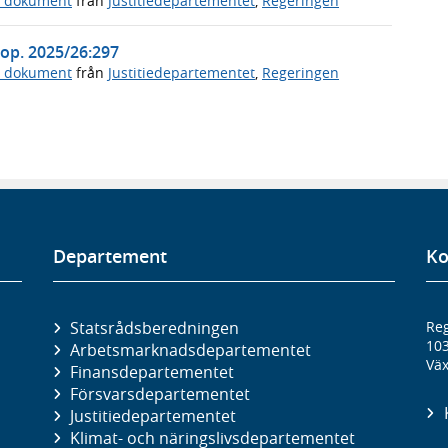
a dokument
från
Justitiedepartementet
,
Regeringen
Prop. 2025/26:297
a dokument
från
Justitiedepartementet
,
Regeringen
Departement
Ko
Statsrådsberedningen
Reg
10
Arbetsmarknads­departementet
Väx
Finans­departementet
Försvars­departementet
Justitie­departementet
Klimat- och näringslivs­departementet