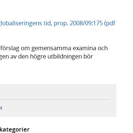
lobaliseringens tid, prop. 2008/09:175 (pdf
en förslag om gemensamma examina och
ngen av den högre utbildningen bör
ebbplats,
ern webbplats,
 ny flik, extern webbplats,
- öppnar din e-postklient,
t
kategorier