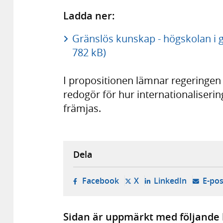
Ladda ner:
Gränslös kunskap - högskolan i g
782 kB)
I propositionen lämnar regering
redogör för hur internationaliseri
främjas.
Dela
- öppnas i ny flik, extern w
- öppnas i ny flik, ext
- öppnas i
Facebook
X
LinkedIn
E-pos
Sidan är uppmärkt med följande 