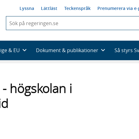
Lyssna
Lättläst
Teckenspråk
Prenumerera via e-
När
du
börjar
skriva
så
rige & EU
Dokument & publikationer
Så styrs S
framträder
en
lista
med
sökförslag
- högskolan i
id