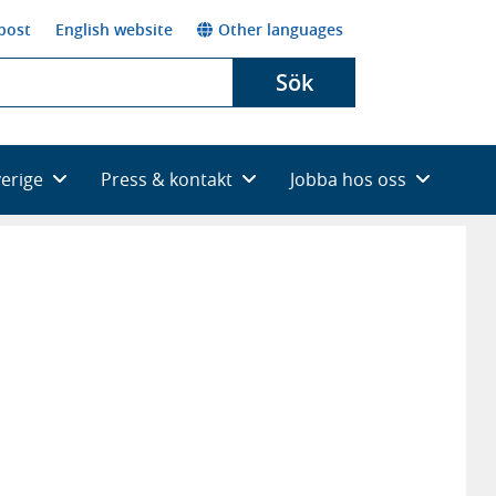
post
English website
Other languages
Sök
verige
Press & kontakt
Jobba hos oss