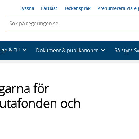
Lyssna
Lättläst
Teckenspråk
Prenumerera via e-
När
du
börjar
skriva
så
rige & EU
Dokument & publikationer
Så styrs S
framträder
en
lista
med
sökförslag
garna för
alutafonden och