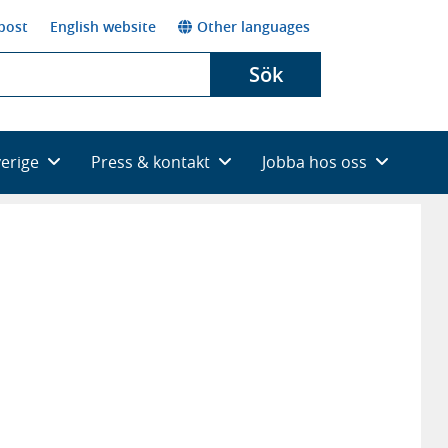
post
English website
Other languages
Sök
verige
Press & kontakt
Jobba hos oss