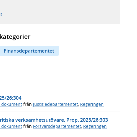
ebbplats,
ern webbplats,
 ny flik, extern webbplats,
- öppnar din e-postklient,
t
kategorier
Finansdepartementet
025/26:304
a dokument
från
Justitiedepartementet
,
Regeringen
ritiska verksamhetsutövare, Prop. 2025/26:303
a dokument
från
Försvarsdepartementet
,
Regeringen