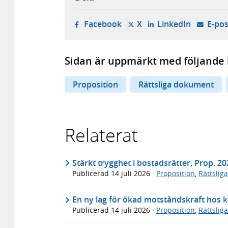
- öppnas i ny flik, extern w
- öppnas i ny flik, ext
- öppnas i
Facebook
X
LinkedIn
E-pos
Sidan är uppmärkt med följande 
Proposition
Rättsliga dokument
Relaterat
Stärkt trygghet i bostadsrätter, Prop. 2
Publicerad
14 juli 2026
·
Proposition
,
Rättslig
En ny lag för ökad motståndskraft hos k
Publicerad
14 juli 2026
·
Proposition
,
Rättslig