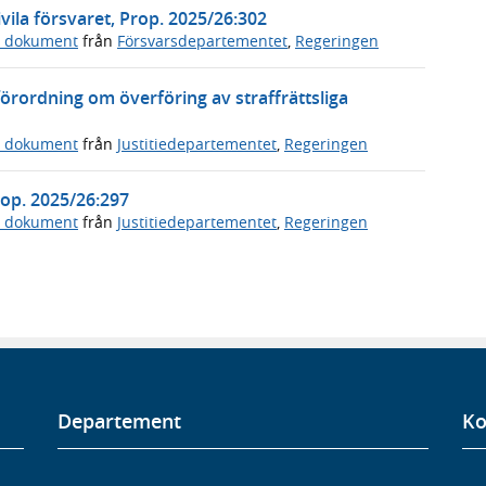
vila försvaret, Prop. 2025/26:302
a dokument
från
Försvarsdepartementet
,
Regeringen
örordning om överföring av straffrättsliga
a dokument
från
Justitiedepartementet
,
Regeringen
Prop. 2025/26:297
a dokument
från
Justitiedepartementet
,
Regeringen
Departement
Ko