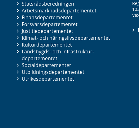
Statsrådsberedningen
Reg
10
Arbetsmarknads­departementet
Väx
Finans­departementet
Försvars­departementet
Justitie­departementet
Klimat- och näringslivs­departementet
Kultur­departementet
Landsbygds- och infrastruktur­
departementet
Social­departementet
Utbildnings­departementet
Utrikes­departementet