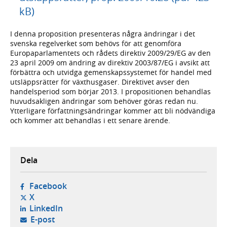
kB)
I denna proposition presenteras några ändringar i det
svenska regelverket som behövs för att genomföra
Europaparlamentets och rådets direktiv 2009/29/EG av den
23 april 2009 om ändring av direktiv 2003/87/EG i avsikt att
förbättra och utvidga gemenskapssystemet för handel med
utsläppsrätter för växthusgaser. Direktivet avser den
handelsperiod som börjar 2013. I propositionen behandlas
huvudsakligen ändringar som behöver göras redan nu.
Ytterligare författningsändringar kommer att bli nödvändiga
och kommer att behandlas i ett senare ärende.
Dela
- öppnas i ny flik, extern webbplats,
Facebook
- öppnas i ny flik, extern webbplats,
X
- öppnas i ny flik, extern webbplats,
LinkedIn
- öppnar din e-postklient,
E-post