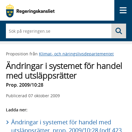
Me
När
Sö
du
börjar
skriva
så
Proposition från
Klimat- och näringslivsdepartementet
framträder
en
Ändringar i systemet för handel
lista
med
med utsläppsrätter
sökförslag
Prop. 2009/10:28
Publicerad
07 oktober 2009
Ladda ner:
Ändringar i systemet för handel med
utsläppsrätter, prop. 2009/10:28 (pdf 423