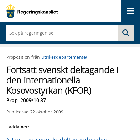
Me
När
Sö
du
börjar
skriva
så
Proposition från
Utrikesdepartementet
framträder
en
Fortsatt svenskt deltagande i
lista
med
den internationella
sökförslag
Kosovostyrkan (KFOR)
Prop. 2009/10:37
Publicerad
22 oktober 2009
Ladda ner:
Fortsatt svenskt deltagande i den