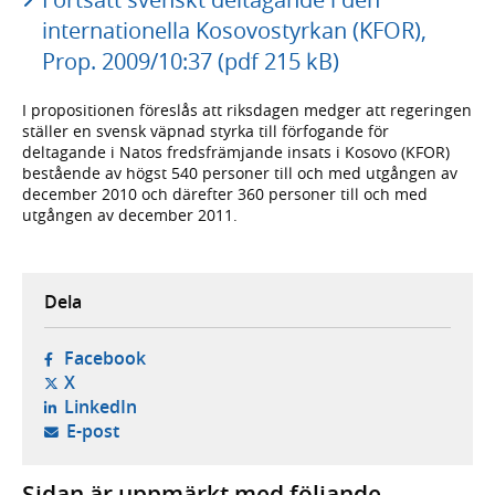
internationella Kosovostyrkan (KFOR),
Prop. 2009/10:37 (pdf 215 kB)
I propositionen föreslås att riksdagen medger att regeringen
ställer en svensk väpnad styrka till förfogande för
deltagande i Natos fredsfrämjande insats i Kosovo (KFOR)
bestående av högst 540 personer till och med utgången av
december 2010 och därefter 360 personer till och med
utgången av december 2011.
Dela
- öppnas i ny flik, extern webbplats,
Facebook
- öppnas i ny flik, extern webbplats,
X
- öppnas i ny flik, extern webbplats,
LinkedIn
- öppnar din e-postklient,
E-post
Sidan är uppmärkt med följande