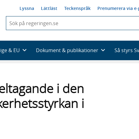
Lyssna
Lättläst
Teckenspråk
Prenumerera via e-
När
du
börjar
skriva
så
rige & EU
Dokument & publikationer
Så styrs S
framträder
en
lista
med
sökförslag
deltagande i den
kerhetsstyrkan i