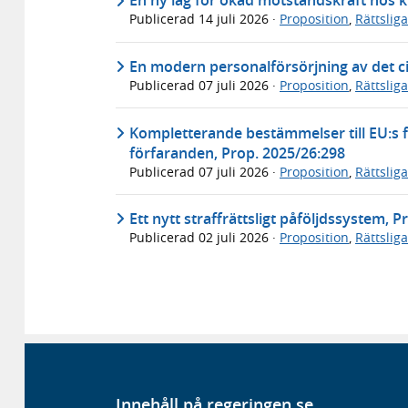
En ny lag för ökad motståndskraft hos k
Publicerad
14 juli 2026
·
Proposition
,
Rättslig
En modern personalförsörjning av det ci
Publicerad
07 juli 2026
·
Proposition
,
Rättslig
Kompletterande bestämmelser till EU:s f
förfaranden, Prop. 2025/26:298
Publicerad
07 juli 2026
·
Proposition
,
Rättslig
Ett nytt straffrättsligt påföljdssystem, 
Publicerad
02 juli 2026
·
Proposition
,
Rättslig
Innehåll på regeringen.se