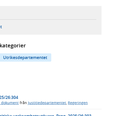
ebbplats,
ern webbplats,
 ny flik, extern webbplats,
- öppnar din e-postklient,
t
kategorier
Utrikesdepartementet
025/26:304
a dokument
från
Justitiedepartementet
,
Regeringen