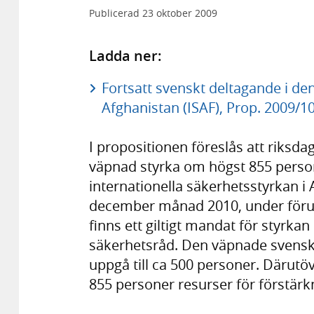
Publicerad
23 oktober 2009
Ladda ner:
Fortsatt svenskt deltagande i den
Afghanistan (ISAF), Prop. 2009/10
I propositionen föreslås att riksda
väpnad styrka om högst 855 persone
internationella säkerhetsstyrkan i 
december månad 2010, under föruts
finns ett giltigt mandat för styrka
säkerhetsråd. Den väpnade svensk
uppgå till ca 500 personer. Därut
855 personer resurser för förstär