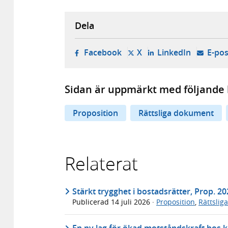
Dela
- öppnas i ny flik, extern w
- öppnas i ny flik, ext
- öppnas i
Facebook
X
LinkedIn
E-pos
Sidan är uppmärkt med följande 
Proposition
Rättsliga dokument
Relaterat
Stärkt trygghet i bostadsrätter, Prop. 2
Publicerad
14 juli 2026
·
Proposition
,
Rättslig