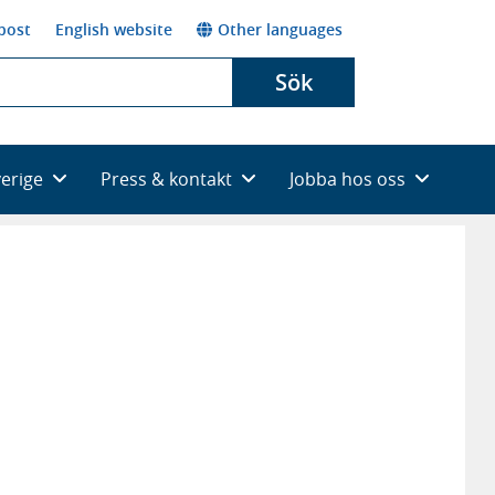
post
English website
Other languages
Sök
verige
Press & kontakt
Jobba hos oss