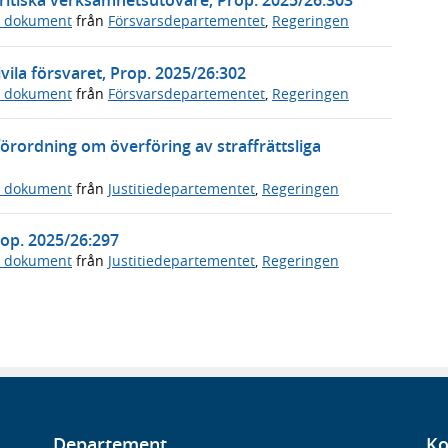
ritiska verksamhetsutövare, Prop. 2025/26:303
a dokument
från
Försvarsdepartementet
,
Regeringen
vila försvaret, Prop. 2025/26:302
a dokument
från
Försvarsdepartementet
,
Regeringen
örordning om överföring av straffrättsliga
a dokument
från
Justitiedepartementet
,
Regeringen
Prop. 2025/26:297
a dokument
från
Justitiedepartementet
,
Regeringen
Departement
Ko