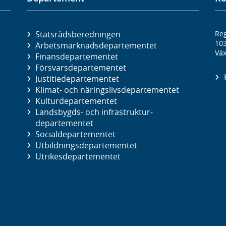
Statsrådsberedningen
Reg
10
Arbetsmarknads­departementet
Väx
Finans­departementet
Försvars­departementet
Justitie­departementet
Klimat- och näringslivs­departementet
Kultur­departementet
Landsbygds- och infrastruktur­
departementet
Social­departementet
Utbildnings­departementet
Utrikes­departementet