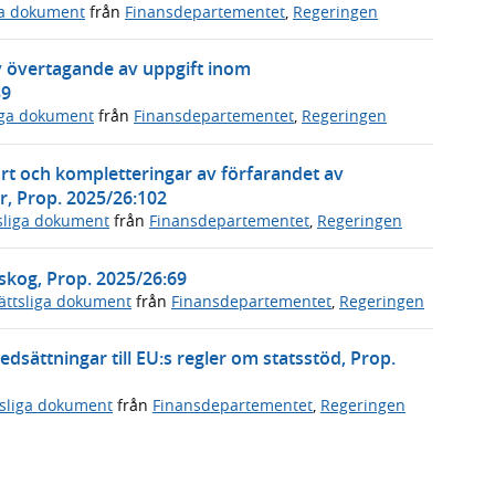
ga dokument
från
Finansdepartementet
,
Regeringen
v övertagande av uppgift inom
39
iga dokument
från
Finansdepartementet
,
Regeringen
ort och kompletteringar av förfarandet av
er, Prop. 2025/26:102
sliga dokument
från
Finansdepartementet
,
Regeringen
skog, Prop. 2025/26:69
ättsliga dokument
från
Finansdepartementet
,
Regeringen
dsättningar till EU:s regler om statsstöd, Prop.
tsliga dokument
från
Finansdepartementet
,
Regeringen