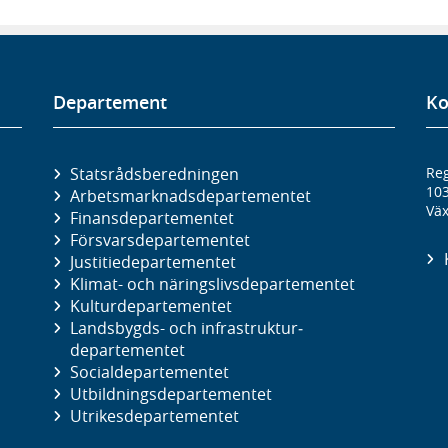
Departement
Ko
Statsrådsberedningen
Reg
10
Arbetsmarknads­departementet
Väx
Finans­departementet
Försvars­departementet
Justitie­departementet
Klimat- och näringslivs­departementet
Kultur­departementet
Landsbygds- och infrastruktur­
departementet
Social­departementet
Utbildnings­departementet
Utrikes­departementet