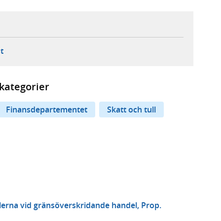
ebbplats,
ern webbplats,
 ny flik, extern webbplats,
- öppnar din e-postklient,
t
kategorier
Finansdepartementet
Skatt och tull
erna vid gränsöverskridande handel, Prop.