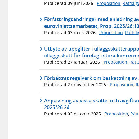
Publicerad
09 juni 2026
·
Proposition
,
Rättsli
Författningsändringar med anledning a
eurovinjettsamarbetet, Prop. 2025/26:1
Publicerad
03 mars 2026
·
Proposition
,
Rättsl
Utbyte av uppgifter i tilläggsskatterapp
tilläggsskatt för företag i stora koncern
Publicerad
27 januari 2026
·
Proposition
,
Rätt
Förbättrat regelverk om beskattning av 
Publicerad
27 november 2025
·
Proposition
,
R
Anpassning av vissa skatte- och avgiftsne
2025/26:24
Publicerad
02 oktober 2025
·
Proposition
,
Rät