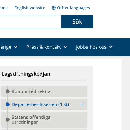
post
English website
Other languages
Sök
verige
Press & kontakt
Jobba hos oss
Lagstiftningskedjan
Kommittédirektiv
Departementsserien (1 st)
Statens offentliga
utredningar