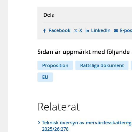
Dela
- öppnas i ny flik, extern w
- öppnas i ny flik, ext
- öppnas i
Facebook
X
LinkedIn
E-pos
Sidan är uppmärkt med följande 
Proposition
Rättsliga dokument
EU
Relaterat
Teknisk översyn av mervärdesskatteregl
2025/26:278