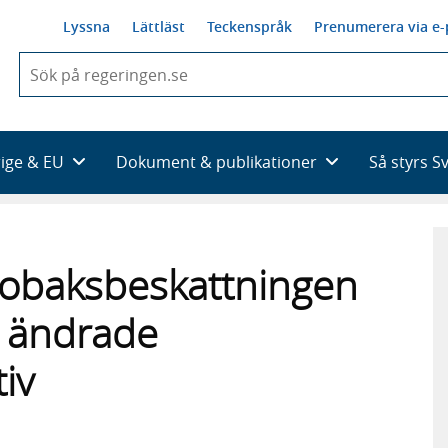
Lyssna
Lättläst
Teckenspråk
Prenumerera via e-
När
du
börjar
skriva
så
rige & EU
Dokument & publikationer
Så styrs S
framträder
en
lista
med
sökförslag
tobaksbeskattningen
 ändrade
iv