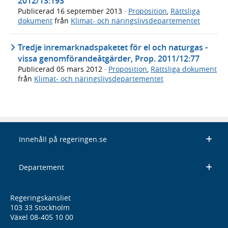
2012/13:193
Publicerad
16 september 2013
·
Proposition
,
Rättsliga
dokument
från
Klimat- och näringslivsdepartementet
Tredje inremarknadspaketet för el och naturgas -
vissa genomförandeåtgärder, Prop. 2011/12:77
Publicerad
05 mars 2012
·
Proposition
,
Rättsliga dokument
från
Klimat- och näringslivsdepartementet
Innehåll på regeringen.se
Departement
Regeringskansliet
103 33 Stockholm
Växel 08-405 10 00