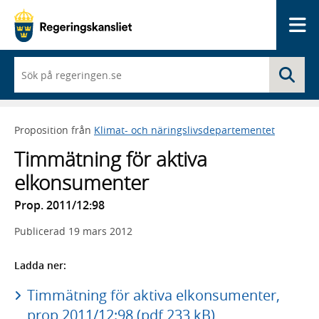
Me
När
Sö
du
börjar
skriva
så
Proposition från
Klimat- och näringslivsdepartementet
framträder
en
Timmätning för aktiva
lista
med
elkonsumenter
sökförslag
Prop. 2011/12:98
Publicerad
19 mars 2012
Ladda ner:
Timmätning för aktiva elkonsumenter,
prop 2011/12:98 (pdf 233 kB)