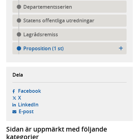
Departementsserien
Statens offentliga utredningar
Lagrådsremiss
Proposition (1 st)
Dela
- öppnas i ny flik, extern webbplats,
Facebook
- öppnas i ny flik, extern webbplats,
X
- öppnas i ny flik, extern webbplats,
LinkedIn
- öppnar din e-postklient,
E-post
Sidan är uppmärkt med följande
kategorier