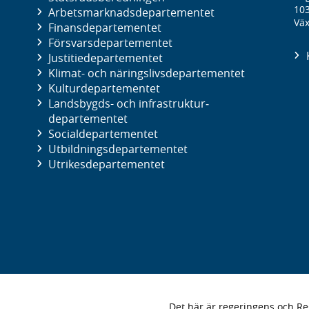
10
Arbetsmarknads­departementet
Väx
Finans­departementet
Försvars­departementet
Justitie­departementet
Klimat- och näringslivs­departementet
Kultur­departementet
Landsbygds- och infrastruktur­
departementet
Social­departementet
Utbildnings­departementet
Utrikes­departementet
Det här är regeringens och 