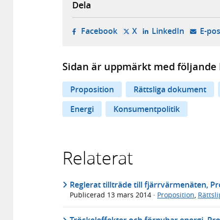
Dela
- öppnas i ny flik, extern w
- öppnas i ny flik, ext
- öppnas i
Facebook
X
LinkedIn
E-pos
Sidan är uppmärkt med följande 
Proposition
Rättsliga dokument
Energi
Konsumentpolitik
Relaterat
Reglerat tillträde till fjärrvärmenäten, P
Publicerad
13 mars 2014
·
Proposition
,
Rättsl