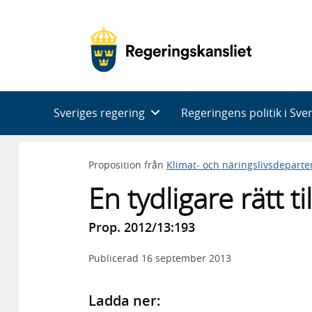
Huvudnavigering
Sveriges regering
Regeringens politik i Sve
Proposition från
Klimat- och näringslivsdepart
En tydligare rätt t
Prop. 2012/13:193
Publicerad
16 september 2013
Ladda ner: