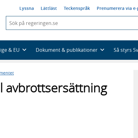
Lyssna
Lättläst
Teckenspråk
Prenumerera via e-
När
du
börjar
skriva
så
rige & EU
Dokument & publikationer
Så styrs S
framträder
en
lista
ementet
med
sökförslag
ill avbrottsersättning