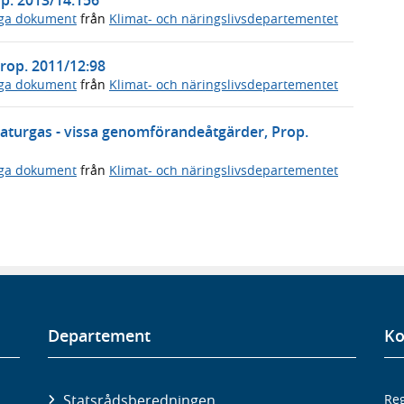
op. 2013/14:156
iga dokument
från
Klimat- och näringslivsdepartementet
rop. 2011/12:98
iga dokument
från
Klimat- och näringslivsdepartementet
naturgas - vissa genomförandeåtgärder, Prop.
iga dokument
från
Klimat- och näringslivsdepartementet
Departement
Ko
Statsrådsberedningen
Reg