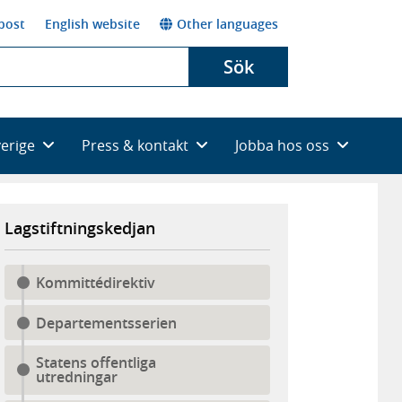
post
English website
Other languages
Sök
verige
Press & kontakt
Jobba hos oss
Lagstiftningskedjan
Kommittédirektiv
Departementsserien
Statens offentliga
utredningar