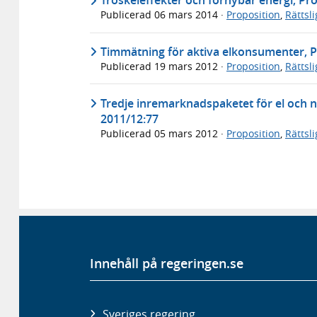
Tröskeleffekter och förnybar energi, Pr
Publicerad
06 mars 2014
·
Proposition
,
Rättsl
Timmätning för aktiva elkonsumenter, P
Publicerad
19 mars 2012
·
Proposition
,
Rättsl
Tredje inremarknadspaketet för el och 
2011/12:77
Publicerad
05 mars 2012
·
Proposition
,
Rättsl
Innehåll på regeringen.se
Sveriges regering