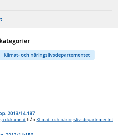
ebbplats,
ern webbplats,
 ny flik, extern webbplats,
- öppnar din e-postklient,
t
kategorier
Klimat- och näringslivsdepartementet
rop. 2013/14:187
iga dokument
från
Klimat- och näringslivsdepartementet