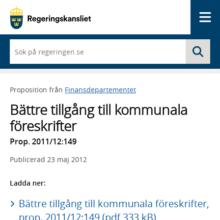
Me
När
Sö
du
börjar
skriva
så
Proposition från
Finansdepartementet
framträder
en
Bättre tillgång till kommunala
lista
med
föreskrifter
sökförslag
Prop. 2011/12:149
Publicerad
23 maj 2012
Ladda ner:
Bättre tillgång till kommunala föreskrifter,
prop. 2011/12:149 (pdf 333 kB)