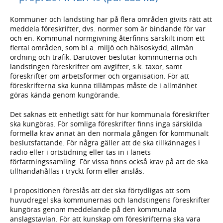
Kommuner och landsting har på flera områden givits rätt att
meddela föreskrifter, dvs. normer som är bindande för var
och en. Kommunal normgivning återfinns särskilt inom ett
flertal områden, som bl.a. miljö och hälsoskydd, allmän
ordning och trafik. Därutöver beslutar kommunerna och
landstingen föreskrifter om avgifter, s.k. taxor, samt
föreskrifter om arbetsformer och organisation. För att
föreskrifterna ska kunna tillämpas måste de i allmänhet
göras kända genom kungörande.
Det saknas ett enhetligt sätt för hur kommunala föreskrifter
ska kungöras. För somliga föreskrifter finns inga särskilda
formella krav annat än den normala gången för kommunalt
beslutsfattande. För några gäller att de ska tillkännages i
radio eller i ortstidning eller tas in i länets
författningssamling. För vissa finns också krav på att de ska
tillhandahållas i tryckt form eller anslås.
I propositionen föreslås att det ska förtydligas att som
huvudregel ska kommunernas och landstingens föreskrifter
kungöras genom meddelande på den kommunala
anslagstavlan. För att kunskap om föreskrifterna ska vara