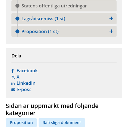
Statens offentliga utredningar
Lagrådsremiss (1 st)
Proposition (1 st)
Dela
- öppnas i ny flik, extern webbplats,
Facebook
- öppnas i ny flik, extern webbplats,
X
- öppnas i ny flik, extern webbplats,
LinkedIn
- öppnar din e-postklient,
E-post
Sidan är uppmärkt med följande
kategorier
Proposition
Rättsliga dokument