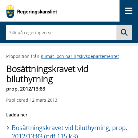
Me
När
Sö
du
börjar
skriva
så
Proposition från
Klimat- och näringslivsdepartementet
framträder
en
Bosättningskravet vid
lista
med
biluthyrning
sökförslag
prop. 2012/13:83
Publicerad
12 mars 2013
Ladda ner:
Bosättningskravet vid biluthyrning, prop.
2012/13:83 (pdf 115 kB)