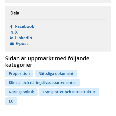
Dela
- öppnas i ny flik, extern webbplats,
Facebook
- öppnas i ny flik, extern webbplats,
X
- öppnas i ny flik, extern webbplats,
LinkedIn
- öppnar din e-postklient,
E-post
Sidan är uppmärkt med följande
kategorier
Proposition
Rättsliga dokument
Klimat- och näringslivsdepartementet
Näringspolitik
Transporter och infrastruktur
EU