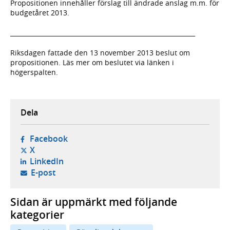
Propositionen innehåller förslag till ändrade anslag m.m. för
budgetåret 2013.
____________________________________________________________
Riksdagen fattade den 13 november 2013 beslut om
propositionen. Läs mer om beslutet via länken i
högerspalten.
Dela
- öppnas i ny flik, extern webbplats,
Facebook
- öppnas i ny flik, extern webbplats,
X
- öppnas i ny flik, extern webbplats,
LinkedIn
- öppnar din e-postklient,
E-post
Sidan är uppmärkt med följande
kategorier