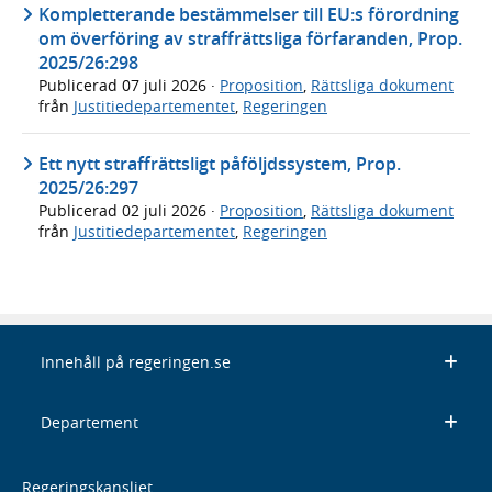
Kompletterande bestämmelser till EU:s förordning
om överföring av straffrättsliga förfaranden, Prop.
2025/26:298
Publicerad
07 juli 2026
·
Proposition
,
Rättsliga dokument
från
Justitiedepartementet
,
Regeringen
Ett nytt straffrättsligt påföljdssystem, Prop.
2025/26:297
Publicerad
02 juli 2026
·
Proposition
,
Rättsliga dokument
från
Justitiedepartementet
,
Regeringen
Innehåll på regeringen.se
Departement
Regeringskansliet