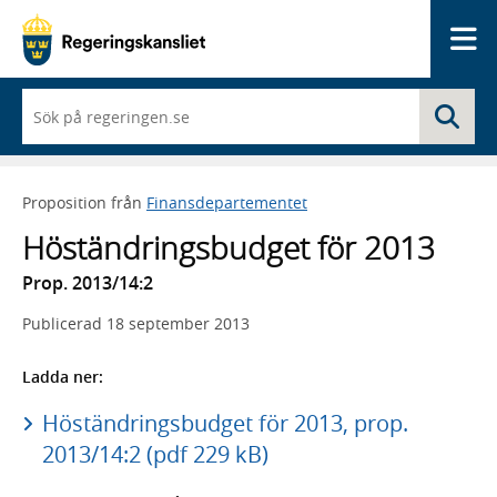
Me
När
Sö
du
börjar
skriva
så
Proposition från
Finansdepartementet
framträder
en
Höständringsbudget för 2013
lista
med
Prop. 2013/14:2
sökförslag
Publicerad
18 september 2013
Ladda ner:
Höständringsbudget för 2013, prop.
2013/14:2 (pdf 229 kB)