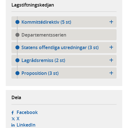
Lagstiftningskedjan
Kommittédirektiv (5 st)
Departementsserien
Statens offentliga utredningar (3 st)
Lagrådsremiss (2 st)
Proposition (3 st)
Dela
- öppnas i ny flik, extern webbplats,
Facebook
- öppnas i ny flik, extern webbplats,
X
- öppnas i ny flik, extern webbplats,
LinkedIn