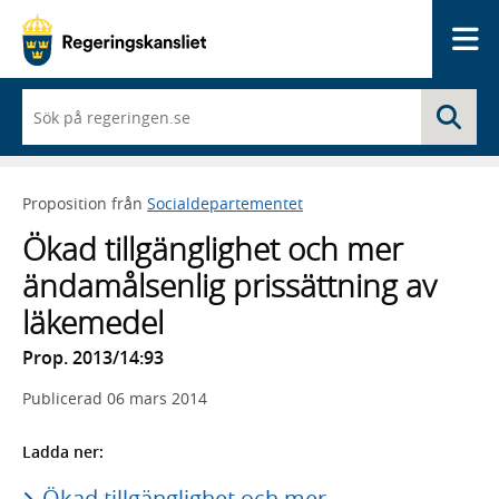
Me
När
Sö
du
börjar
skriva
så
Proposition från
Socialdepartementet
framträder
en
Ökad tillgänglighet och mer
lista
med
ändamålsenlig prissättning av
sökförslag
läkemedel
Prop. 2013/14:93
Publicerad
06 mars 2014
Ladda ner:
Ökad tillgänglighet och mer