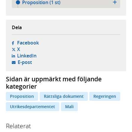
Proposition (1 st)
Dela
- öppnas i ny flik, extern webbplats,
Facebook
- öppnas i ny flik, extern webbplats,
X
- öppnas i ny flik, extern webbplats,
LinkedIn
- öppnar din e-postklient,
E-post
Sidan är uppmärkt med följande
kategorier
Proposition
Rättsliga dokument
Regeringen
Utrikesdepartementet
Mali
Relaterat