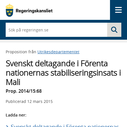
Me
När
Sö
du
börjar
skriva
så
Proposition från
Utrikesdepartementet
framträder
en
Svenskt deltagande i Förenta
lista
med
nationernas stabiliseringsinsats i
sökförslag
Mali
Prop. 2014/15:68
Publicerad
12 mars 2015
Ladda ner:
Svenskt deltagande i Förenta nationernas