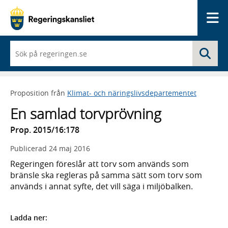
Me
När
Sö
du
börjar
skriva
så
Proposition från
Klimat- och näringslivsdepartementet
framträder
en
En samlad torvprövning
lista
med
Prop. 2015/16:178
sökförslag
Publicerad
24 maj 2016
Regeringen föreslår att torv som används som
bränsle ska regleras på samma sätt som torv som
används i annat syfte, det vill säga i miljöbalken.
Ladda ner: