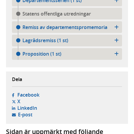
Departementsserien (1 st)
Statens offentliga utredningar
Remiss av departementspromemoria
Lagrådsremiss (1 st)
Proposition (1 st)
Dela
- öppnas i ny flik, extern webbplats,
Facebook
- öppnas i ny flik, extern webbplats,
X
- öppnas i ny flik, extern webbplats,
LinkedIn
- öppnar din e-postklient,
E-post
Sidan är uppmärkt med följande