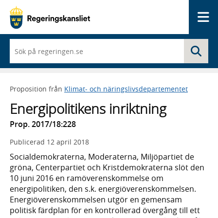
Me
När
Sö
du
börjar
skriva
så
Proposition från
Klimat- och näringslivsdepartementet
framträder
en
Energipolitikens inriktning
lista
med
Prop. 2017/18:228
sökförslag
Publicerad
12 april 2018
Socialdemokraterna, Moderaterna, Miljöpartiet de
gröna, Centerpartiet och Kristdemokraterna slöt den
10 juni 2016 en ramöverenskommelse om
energipolitiken, den s.k. energiöverenskommelsen.
Energiöverenskommelsen utgör en gemensam
politisk färdplan för en kontrollerad övergång till ett