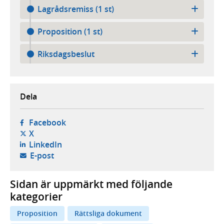
Lagrådsremiss (1 st)
Proposition (1 st)
Riksdagsbeslut
Dela
- öppnas i ny flik, extern webbplats,
Facebook
- öppnas i ny flik, extern webbplats,
X
- öppnas i ny flik, extern webbplats,
LinkedIn
- öppnar din e-postklient,
E-post
Sidan är uppmärkt med följande
kategorier
Proposition
Rättsliga dokument