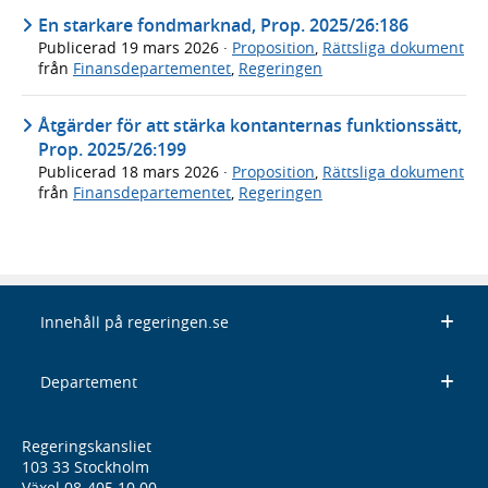
En starkare fondmarknad, Prop. 2025/26:186
Publicerad
19 mars 2026
·
Proposition
,
Rättsliga dokument
från
Finansdepartementet
,
Regeringen
Åtgärder för att stärka kontanternas funktionssätt,
Prop. 2025/26:199
Publicerad
18 mars 2026
·
Proposition
,
Rättsliga dokument
från
Finansdepartementet
,
Regeringen
Innehåll på regeringen.se
Departement
Regeringskansliet
103 33 Stockholm
Växel 08-405 10 00