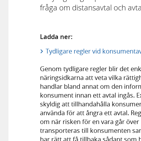
fråga om distansavtal och avtal
Ladda ner:
Tydligare regler vid konsumentav
Genom tydligare regler blir det e
näringsidkarna att veta vilka rätti
handlar bland annat om den inform
konsument innan ett avtal ingås. 
skyldig att tillhandahålla konsume
använda för att ångra ett avtal. R
om när risken för en vara går över
transporteras till konsumenten 
har rätt att få tillbaka sådant som h