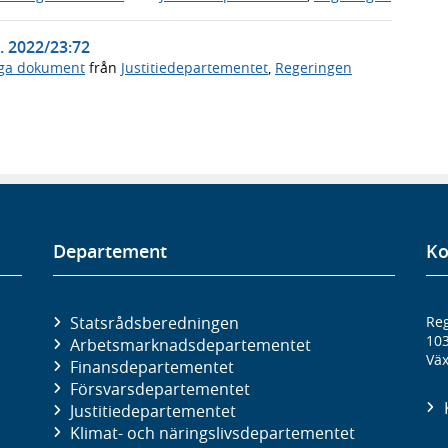
. 2022/23:72
iga dokument
från
Justitiedepartementet
,
Regeringen
Departement
Ko
Statsrådsberedningen
Reg
10
Arbetsmarknads­departementet
Väx
Finans­departementet
Försvars­departementet
Justitie­departementet
Klimat- och näringslivs­departementet