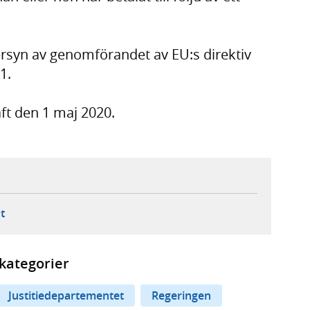
ersyn av genomförandet av EU:s direktiv
1.
aft den 1 maj 2020.
ebbplats,
ern webbplats,
 ny flik, extern webbplats,
- öppnar din e-postklient,
t
kategorier
Justitiedepartementet
Regeringen