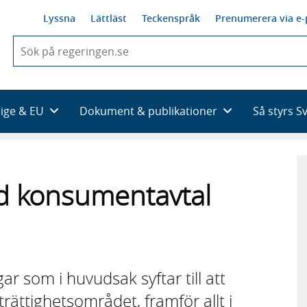
Lyssna
Lättläst
Teckenspråk
Prenumerera via e-
När
du
börjar
skriva
så
rige & EU
Dokument & publikationer
Så styrs S
framträder
en
lista
med
sökförslag
vid konsumentavtal
r som i huvudsak syftar till att
rättighetsområdet, framför allt i