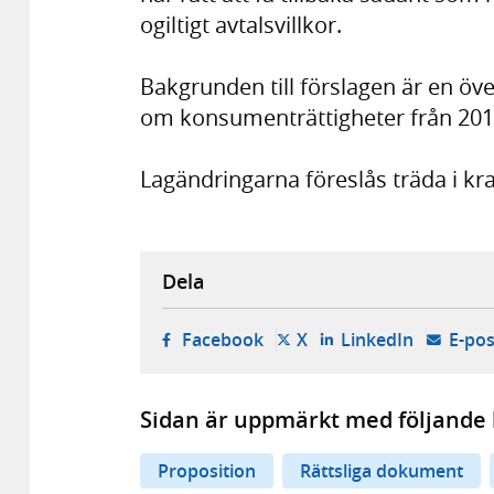
ogiltigt avtalsvillkor.
Bakgrunden till förslagen är en öv
om konsumenträttigheter från 201
Lagändringarna föreslås träda i kr
Dela
- öppnas i ny flik, extern w
- öppnas i ny flik, ext
- öppnas i
Facebook
X
LinkedIn
E-pos
Sidan är uppmärkt med följande 
Proposition
Rättsliga dokument