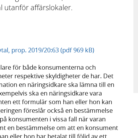
 utanför affärslokaler.
tal, prop. 2019/20:63 (pdf 969 kB)
nklare för både konsumenterna och
gheter respektive skyldigheter de har. Det
ation en näringsidkare ska lämna till en
Exempelvis ska en näringsidkare vara
nten ett formulär som han eller hon kan
egeringen föreslår också en bestämmelse
 på konsumenten i vissa fall när varan
samt en bestämmelse om att en konsument
an eller hon har betalat till följd av ett