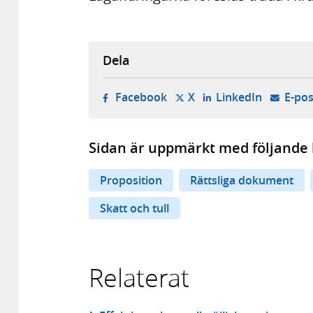
Dela
- öppnas i ny flik, extern w
- öppnas i ny flik, ext
- öppnas i
Facebook
X
LinkedIn
E-pos
Sidan är uppmärkt med följande 
Proposition
Rättsliga dokument
Skatt och tull
Relaterat