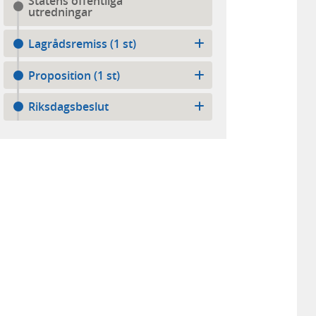
Statens offentliga
utredningar
Lagrådsremiss (1 st)
Proposition (1 st)
Riksdagsbeslut