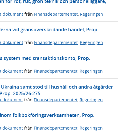
n för rot, rut, grön teknik och personalliggare,
ga dokument
från
Finansdepartementet
,
Regeringen
erna vid gränsöverskridande handel, Prop.
ga dokument
från
Finansdepartementet
,
Regeringen
s system med transaktionskonto, Prop.
ga dokument
från
Finansdepartementet
,
Regeringen
l Ukraina samt stöd till hushåll och andra åtgärder
 Prop. 2025/26:275
ga dokument
från
Finansdepartementet
,
Regeringen
 inom folkbokföringsverksamheten, Prop.
ga dokument
från
Finansdepartementet
,
Regeringen