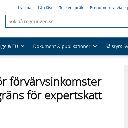
Lyssna
Lättläst
Teckenspråk
Prenumerera via e-
När
du
börjar
skriva
så
rige & EU
Dokument & publikationer
Så styrs S
framträder
en
lista
med
sökförslag
ör förvärvsinkomster
räns för expertskatt