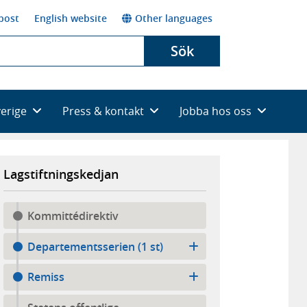
post
English website
Other languages
Sök
verige
Press & kontakt
Jobba hos oss
Lagstiftningskedjan
Kommittédirektiv
Departementsserien (1 st)
Remiss