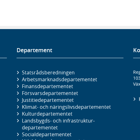
Departement
Ko
Statsrådsberedningen
Reg
10
Arbetsmarknads­departementet
Väx
Finans­departementet
Försvars­departementet
Justitie­departementet
Klimat- och näringslivs­departementet
Kultur­departementet
Landsbygds- och infrastruktur­
departementet
Social­departementet