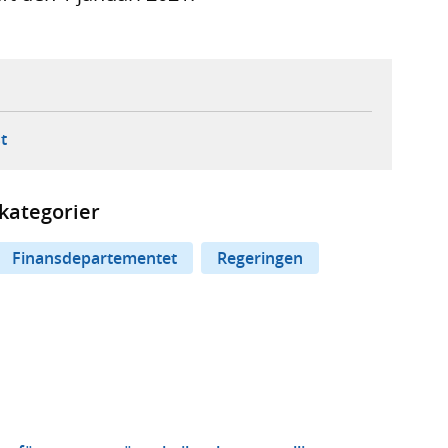
ebbplats,
ern webbplats,
 ny flik, extern webbplats,
- öppnar din e-postklient,
t
kategorier
Finansdepartementet
Regeringen