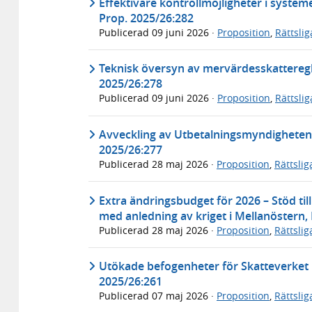
Effektivare kontrollmöjligheter i systeme
Prop. 2025/26:282
Publicerad
09 juni 2026
·
Proposition
,
Rättsli
Teknisk översyn av mervärdesskatteregl
2025/26:278
Publicerad
09 juni 2026
·
Proposition
,
Rättsli
Avveckling av Utbetalningsmyndigheten
2025/26:277
Publicerad
28 maj 2026
·
Proposition
,
Rättsli
Extra ändringsbudget för 2026 – Stöd til
med anledning av kriget i Mellanöstern,
Publicerad
28 maj 2026
·
Proposition
,
Rättsli
Utökade befogenheter för Skatteverket
2025/26:261
Publicerad
07 maj 2026
·
Proposition
,
Rättsli